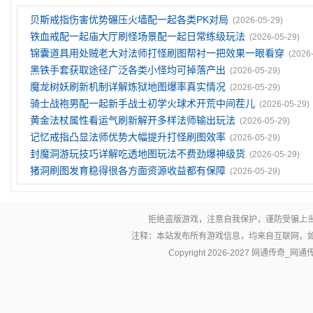
贝斯戒指伤害优势碾压火墙配一起各类PK对局
(2026-05-29)
铁血戒配一起庙大厅刷怪场景配一起日常练级玩法
(2026-05-29)
锦囊道具用处贼老大对法师打怪刷图帮衬一把效果一眼看穿
(2026
黑铁手套获取途径广泛各类小怪均可掉落产出
(2026-05-29)
魔龙树妖刷新机制详解炼狱地图爆率真实情况
(2026-05-29)
骑士战袍男配一起新手战士初学火球术开荒中间茬儿
(2026-05-29)
黄金法杖属性看运气刷新解开多样法师输出玩法
(2026-05-29)
记忆戒指凸显法师优势大幅提升打怪刷图效率
(2026-05-29)
封魔洞游玩技巧详解吃透地图玩法不费劲爆神级货
(2026-05-29)
猪洞刷图发育稳得很各方面资源收益都有保障
(2026-05-29)
拒绝盗版游戏，注意自我保护，谨防受骗上
注释：本站发布所有游戏信息，均来自互联网，
Copyright 2026-2027
网通传奇_网通