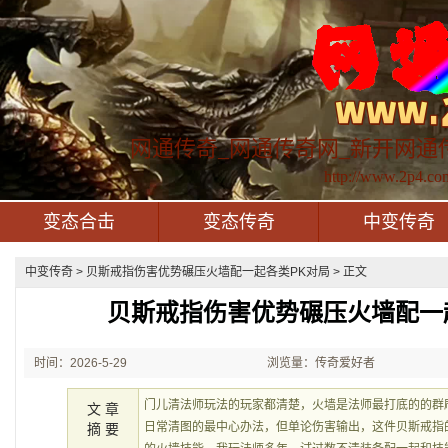
网通传奇_网通传奇网_新开网通
http://www.2p4.co
变态合击
变态传奇
中变传奇
中变传奇
> 贝斯戒指伤害优势碾压火墙配一起各类PK对局 > 正文
贝斯戒指伤害优势碾压火墙配一
时间：2026-5-29
浏览量：传奇爱好者
21:36:50
门儿清法师玩法的玩家都清楚，火墙是法师最打底的的群
文 章
日常清图的最中心办法，但单论伤害输出，这件贝斯戒指
摘 要