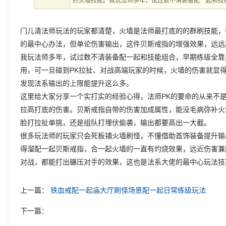
的火墙技能。我玩法师多年，试过数不清装备配一起和技
门儿清法师玩法的玩家都清楚，火墙是法师最打底的的群刷技能，
的最中心办法，但单论伤害输出，这件贝斯戒指的‌增强效果，远
我玩法师多年，试过数不清装备配一起和技能组合，早期练级全靠
用，可一旦碰到PK拉扯、对战高端玩家的时候，火墙的伤害就显
发现法系输出的上限能提升这么多。
这里给大家分享一个实打实的经验心得，法师PK的要命的从来不是
拉高打底的伤害。贝斯戒指自带的伤害加成属性，能没毛病弥补火
脸打拉扯单挑，还是组队打埋伏偷袭，输出都要高出一大截。
很多玩法师的玩家只会死板铺火墙刷怪，不懂借助首饰装备提升输
得溜配一起贝斯戒指，合一起火墙的一直有灼烧效果，远近伤害兼
对战，都能打出碾压对手的效果，这也是法系大佬的最中心玩法技
上一篇：
铁血戒配一起庙大厅刷怪场景配一起日常练级玩法
下一篇：