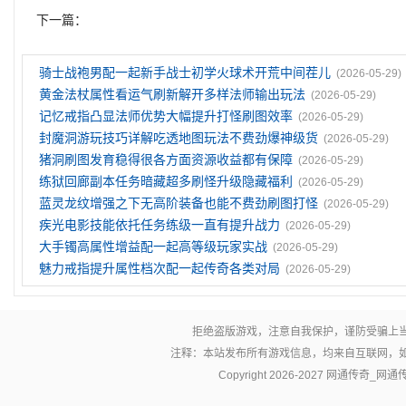
下一篇：
骑士战袍男配一起新手战士初学火球术开荒中间茬儿
(2026-05-29)
黄金法杖属性看运气刷新解开多样法师输出玩法
(2026-05-29)
记忆戒指凸显法师优势大幅提升打怪刷图效率
(2026-05-29)
封魔洞游玩技巧详解吃透地图玩法不费劲爆神级货
(2026-05-29)
猪洞刷图发育稳得很各方面资源收益都有保障
(2026-05-29)
练狱回廊副本任务暗藏超多刷怪升级隐藏福利
(2026-05-29)
蓝灵龙纹‌增强之下无高阶装备也能不费劲刷图打怪
(2026-05-29)
疾光电影技能依托任务练级一直有提升战力
(2026-05-29)
大手镯高属性增益配一起高等级玩家实战
(2026-05-29)
魅力戒指提升属性档次配一起传奇各类对局
(2026-05-29)
拒绝盗版游戏，注意自我保护，谨防受骗上
注释：本站发布所有游戏信息，均来自互联网，
Copyright 2026-2027
网通传奇_网通