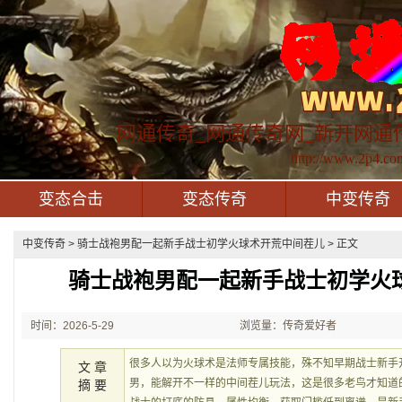
网通传奇_网通传奇网_新开网通
http://www.2p4.co
变态合击
变态传奇
中变传奇
中变传奇
> 骑士战袍男配一起新手战士初学火球术开荒中间茬儿 > 正文
骑士战袍男配一起新手战士初学火
时间：2026-5-29
浏览量：传奇爱好者
21:35:21
很多人以为火球术是法师专属技能，殊不知早期战士新手
文 章
男，能解开不一样的中间茬儿玩法，这是很多老鸟才知道
摘 要