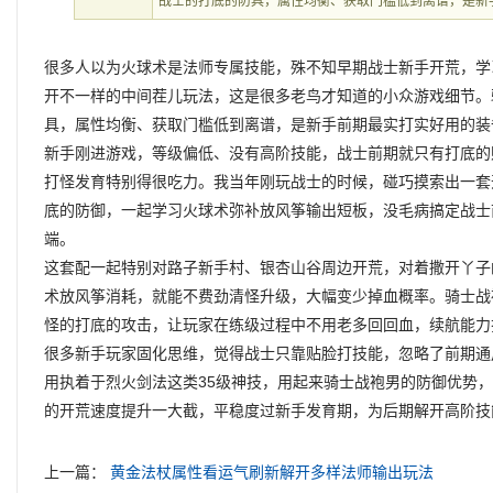
战士的打底的防具，属性均衡、获取门槛低到离谱，是新
很多人以为火球术是法师专属技能，殊不知早期战士新手开荒，学
开不一样的中间茬儿玩法，这是很多老鸟才知道的小众游戏细节。
具，属性均衡、获取门槛低到离谱，是新手前期最实打实好用的装
新手刚进游戏，等级偏低、没有高阶技能，战士前期就只有打底的
打怪发育特别得很吃力。我当年刚玩战士的时候，碰巧摸索出一套
底的防御，一起学习火球术弥补放风筝输出短板，没毛病搞定战士
端。
这套配一起特别对路子新手村、银杏山谷周边开荒，对着撒开丫子
术放风筝消耗，就能不费劲清怪升级，大幅变少掉血概率。骑士战
怪的打底的攻击，让玩家在练级过程中不用老多回回血，续航能力
很多新手玩家固化思维，觉得战士只靠贴脸打技能，忽略了前期通
用执着于烈火剑法这类35级神技，用起来骑士战袍男的防御优势
的开荒速度提升一大截，平稳度过新手发育期，为后期解开高阶技
上一篇：
黄金法杖属性看运气刷新解开多样法师输出玩法