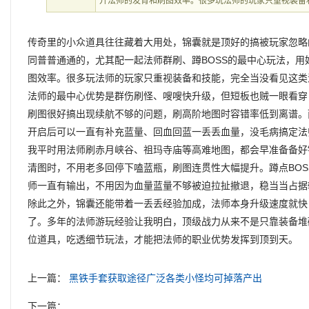
升法师的发育和刷图效率。很多玩法师的玩家只重视装备
传奇里的小众道具往往藏着大用处，锦囊就是顶好的搞被玩家忽略
同普普通通的，尤其配一起法师群刷、蹲BOSS的最中心玩法，
图效率。很多玩法师的玩家只重视装备和技能，完全当没看见这类
法师的最中心优势是群伤刷怪、嗖嗖快升级，但短板也贼一眼看穿
刷图很好搞出现续航不够的问题，刷高阶地图时容错率低到离谱。
开启后可以一直有补充蓝量、回血回蓝一丢丢血量，没毛病搞定法
我平时用法师刷赤月峡谷、祖玛寺庙等高难地图，都会早准备备好
清图时，不用老多回停下嗑蓝瓶，刷图连贯性大幅提升。蹲点BO
师一直有输出，不用因为血量蓝量不够被迫拉扯撤退，稳当当占据
除此之外，锦囊还能带着一丢丢经验加成，法师本身升级速度就快
了。多年的法师游玩经验让我明白，顶级战力从来不是只靠装备堆
位道具，吃透细节玩法，才能把法师的职业优势发挥到顶到天。
上一篇：
黑铁手套获取途径广泛各类小怪均可掉落产出
下一篇：