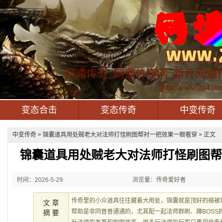
网通传奇_网通传奇网_新开网通
http://www.2p4.co
变态合击
变态传奇
中变传奇
中变传奇
> 锦囊道具用处贼老大对法师打怪刷图帮衬一把效果一眼看穿 > 正文
锦囊道具用处贼老大对法师打怪刷图
时间：2026-5-29
浏览量：传奇爱好者
21:36:13
传奇里的小众道具往往藏着大用处，锦囊就是顶好的搞被
文 章
帮助是非同普普通通的，尤其配一起法师群刷、蹲BOSS
摘 要