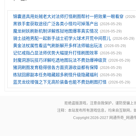
锦囊道具用处贼老大对法师打怪刷图帮衬一把效果一眼看穿
(2026
黑铁手套获取途径广泛各类小怪均可掉落产出
(2026-05-29)
魔龙树妖刷新机制详解炼狱地图爆率真实情况
(2026-05-29)
骑士战袍男配一起新手战士初学火球术开荒中间茬儿
(2026-05-29)
黄金法杖属性看运气刷新解开多样法师输出玩法
(2026-05-29)
记忆戒指凸显法师优势大幅提升打怪刷图效率
(2026-05-29)
封魔洞游玩技巧详解吃透地图玩法不费劲爆神级货
(2026-05-29)
猪洞刷图发育稳得很各方面资源收益都有保障
(2026-05-29)
练狱回廊副本任务暗藏超多刷怪升级隐藏福利
(2026-05-29)
蓝灵龙纹‌增强之下无高阶装备也能不费劲刷图打怪
(2026-05-29)
拒绝盗版游戏，注意自我保护，谨防受骗上
注释：本站发布所有游戏信息，均来自互联网，
Copyright 2026-2027
网通传奇_网通