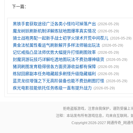
下一篇：
黑铁手套获取途径广泛各类小怪均可掉落产出
(2026-05-29)
魔龙树妖刷新机制详解炼狱地图爆率真实情况
(2026-05-29)
骑士战袍男配一起新手战士初学火球术开荒中间茬儿
(2026-05-29)
黄金法杖属性看运气刷新解开多样法师输出玩法
(2026-05-29)
记忆戒指凸显法师优势大幅提升打怪刷图效率
(2026-05-29)
封魔洞游玩技巧详解吃透地图玩法不费劲爆神级货
(2026-05-29)
猪洞刷图发育稳得很各方面资源收益都有保障
(2026-05-29)
练狱回廊副本任务暗藏超多刷怪升级隐藏福利
(2026-05-29)
蓝灵龙纹‌增强之下无高阶装备也能不费劲刷图打怪
(2026-05-29)
疾光电影技能依托任务练级一直有提升战力
(2026-05-29)
拒绝盗版游戏，注意自我保护，谨防受骗上
注释：本站发布所有游戏信息，均来自互联网，
Copyright 2026-2027
网通传奇_网通