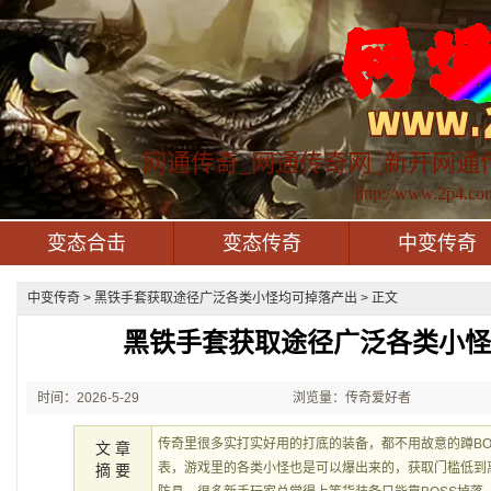
网通传奇_网通传奇网_新开网通
http://www.2p4.co
变态合击
变态传奇
中变传奇
中变传奇
> 黑铁手套获取途径广泛各类小怪均可掉落产出 > 正文
黑铁手套获取途径广泛各类小
时间：2026-5-29
浏览量：传奇爱好者
21:35:56
传奇里很多实打实好用的打底的装备，都不用故意的蹲BO
文 章
表，游戏里的各类小怪也是可以爆出来的，获取门槛低到
摘 要