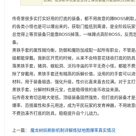
防具。很多新手玩家总觉得上等货装备只能靠BOSS掉落
传奇里很多实打实好用的打底的装备，都不用故意的蹲BOSS刷
的各类小怪也是可以爆出来的，获取门槛低到离谱，是全阶段玩家
总觉得上等货装备只能靠BOSS掉落，一味蹲点高阶BOSS，反
备。
黑铁手套的属性贼均衡，防御和魔防加成配一起所有职业，不管是
级都能穿戴。我新区开荒的时候，从来不会特意花钱收打底的防具
落黑铁手套，猪洞、蜈蚣洞、沃玛寺庙的平平无奇小怪，都能不费
除了穿戴用，黑铁手套还有贼高的拆解价值，没用的的手套可以进
材料，用于装备锻造、强化升级，性价比直来直去拉满。对于主打
黑铁手套，分解材料换元宝，也是稳得很的金币收益来源。
玩传奇发育切忌眼大佬低，顶级装备固然强势，但打底的装备才是
爆率、百搭属性和多元用途，成为平民玩家的发育神器，不用故意
不费劲凑齐打底的防具，稳稳提升自个儿战力。
上一篇：
魔龙树妖刷新机制详解炼狱地图爆率真实情况