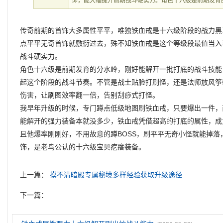
饰，能大幅提升前期战斗硬实力。角色十六级是前期发育
传奇前期的首饰大多属性平平，唯独铁血戒是十六级阶段的战力黑
点平平无奇首饰就敷衍过去，殊不知铁血戒是这个等级段最值当入
战斗硬实力。
角色十六级是前期发育的分水岭，刚好能解开一批打底的战斗技能
起这个阶段的战斗节奏。不管是战士贴脸打刷怪，还是法师放风筝
伤害，让刷图效率翻一倍，告别刮痧式打怪。
我早年升级的时候，专门蹲点低级地图刷铁血戒，只要爆出一件，
能解开的强力装备本就没多少，铁血戒凭借超高的打底的属性，成
且他爆率刚刚好，不用故意的蹲BOSS，刷平平无奇小怪就能掉
饰，是老鸟公认的十六级宝贝疙瘩装备。
上一篇：
摸不清暗殿专属秘境多样经验获取升级途径
下一篇：