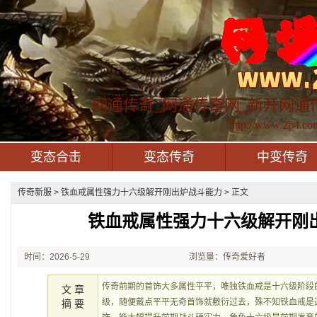
网通传奇_网通传奇网_新开网通
http://www.2p4.co
变态合击
变态传奇
中变传奇
传奇新服
> 铁血戒属性强力十六级解开刚出炉战斗能力 > 正文
铁血戒属性强力十六级解开刚
时间：2026-5-29
浏览量：传奇爱好者
21:43:19
传奇前期的首饰大多属性平平，唯独铁血戒是十六级阶段
文 章
级，随便戴点平平无奇首饰就敷衍过去，殊不知铁血戒是
摘 要