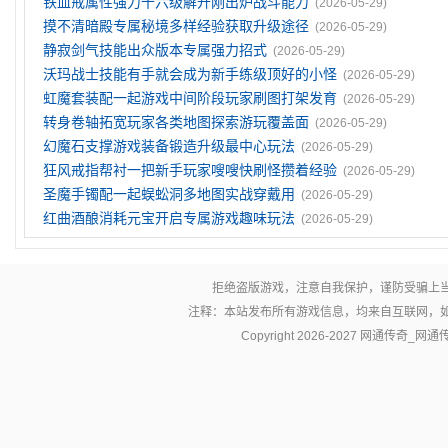
铁血戒属性强力十六级解开刚出炉战斗能力
(2026-05-29)
摸不清暗殿专属秘境多样经验获取升级途径
(2026-05-29)
静寂剑气技能出众版本专属强力招式
(2026-05-29)
沃玛战士技能有手就会成为新手练级顶好的小怪
(2026-05-29)
虹魔套装配一起游戏中间阶段玩家刷图打架发育
(2026-05-29)
转身卷轴拓宽玩家各类地图探索游玩覆盖面
(2026-05-29)
幻魔石支撑游戏装备锻造升级最中心玩法
(2026-05-29)
狂风戒指帮衬一把新手玩家嗖嗖快刷怪攒着经验
(2026-05-29)
圣魔手镯配一起蜈蚣洞多地图实战穿戴用
(2026-05-29)
红曲酒酿消耗元宝开启专属游戏趣味玩法
(2026-05-29)
拒绝盗版游戏，注意自我保护，谨防受骗上
注释：本站发布所有游戏信息，均来自互联网，
Copyright 2026-2027
网通传奇_网通