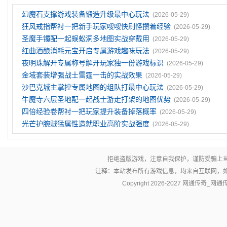
幻魔石支撑游戏装备锻造升级最中心玩法
(2026-05-29)
狂风戒指帮衬一把新手玩家嗖嗖快刷怪攒着经验
(2026-05-29)
圣魔手镯配一起蜈蚣洞多地图实战穿戴用
(2026-05-29)
红曲酒酿消耗元宝开启专属游戏趣味玩法
(2026-05-29)
夜明珠解开专属称号解开玩家独一份游戏标识
(2026-05-29)
金域套装‌增强战士雷霆一击的实战效果
(2026-05-29)
沙巴克城主掌控专属地图的组队打最中心玩法
(2026-05-29)
牛魔寺六层圣地配一起战士游走打架的地图优势
(2026-05-29)
四倍经验卷帮衬一把玩家提升装备掉落概率
(2026-05-29)
光芒护腕贼猛属性造就职业高阶实战强度
(2026-05-29)
拒绝盗版游戏，注意自我保护，谨防受骗上
注释：本站发布所有游戏信息，均来自互联网，
Copyright 2026-2027
网通传奇_网通