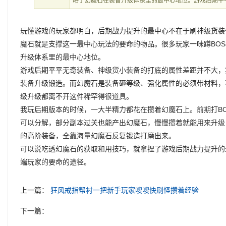
略了幻魔石在装备升级体系里的最中心地位。游戏后期平
玩懂游戏的玩家都明白，后期战力提升的最中心不在于刷神级货装
魔石就是支撑这一最中心玩法的要命的物品。很多玩家一味蹲BO
升级体系里的最中心地位。
游戏后期平平无奇装备、神级货小装备的打底的属性差距并不大，
装备升级锻造。而幻魔石是装备砸等级、强化属性的必须带材料，
级升级都离不开这件稀罕得很道具。
我玩后期版本的时候，一大半精力都花在攒着幻魔石上。前期打B
可以分解，部分副本过关也能产出幻魔石，慢慢攒着就能用来升级
的高阶装备，全靠海量幻魔石反复锻造打磨出来。
可以说吃透幻魔石的获取和用技巧，就拿捏了游戏后期战力提升的
端玩家的要命的途径。
上一篇：
狂风戒指帮衬一把新手玩家嗖嗖快刷怪攒着经验
下一篇：