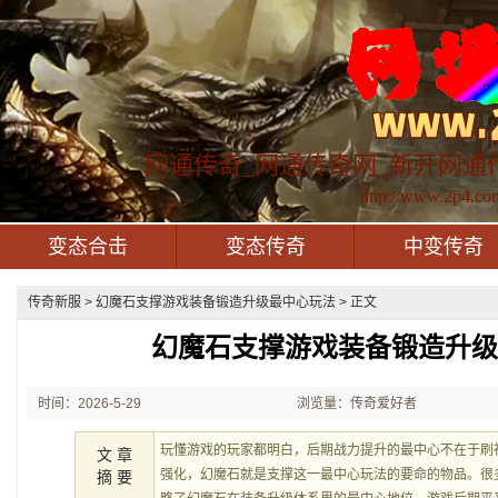
网通传奇_网通传奇网_新开网通
http://www.2p4.co
变态合击
变态传奇
中变传奇
传奇新服
> 幻魔石支撑游戏装备锻造升级最中心玩法 > 正文
幻魔石支撑游戏装备锻造升
时间：2026-5-29
浏览量：传奇爱好者
21:41:36
玩懂游戏的玩家都明白，后期战力提升的最中心不在于刷
文 章
强化，幻魔石就是支撑这一最中心玩法的要命的物品。很多
摘 要