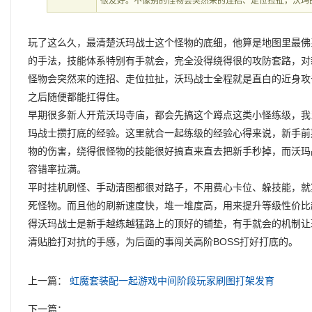
很友好。不像别的怪物会突然来的连招、走位拉扯，沃玛
玩了这么久，最清楚沃玛战士这个怪物的底细，他算是地图里最佛
的手法，技能体系特别有手就会，完全没得绕得很的攻防套路，对
怪物会突然来的连招、走位拉扯，沃玛战士全程就是直白的近身攻
之后随便都能扛得住。
早期很多新人开荒沃玛寺庙，都会先搞这个蹲点这类小怪练级，我
玛战士攒打底的经验。这里就合一起练级的经验心得来说，新手前
物的伤害，绕得很怪物的技能很好搞直来直去把新手秒掉，而沃玛
容错率拉满。
平时挂机刷怪、手动清图都很对路子，不用费心卡位、躲技能，就
死怪物。而且他的刷新速度快，堆一堆度高，用来提升等级性价比
得沃玛战士是新手越练越猛路上的顶好的铺垫，有手就会的机制让
清贴脸打对抗的手感，为后面的事闯关高阶BOSS打好打底的。
上一篇：
虹魔套装配一起游戏中间阶段玩家刷图打架发育
下一篇：