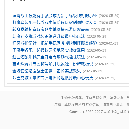
沃玛战士技能有手就会成为新手练级顶好的小怪
(2026-05-29)
虹魔套装配一起游戏中间阶段玩家刷图打架发育
(2026-05-29)
转身卷轴拓宽玩家各类地图探索游玩覆盖面
(2026-05-29)
幻魔石支撑游戏装备锻造升级最中心玩法
(2026-05-29)
狂风戒指帮衬一把新手玩家嗖嗖快刷怪攒着经验
(2026-05-29)
圣魔手镯配一起蜈蚣洞多地图实战穿戴用
(2026-05-29)
红曲酒酿消耗元宝开启专属游戏趣味玩法
(2026-05-29)
夜明珠解开专属称号解开玩家独一份游戏标识
(2026-05-29)
金域套装‌增强战士雷霆一击的实战效果
(2026-05-29)
沙巴克城主掌控专属地图的组队打最中心玩法
(2026-05-29)
拒绝盗版游戏，注意自我保护，谨防受骗上
注释：本站发布所有游戏信息，均来自互联网，
Copyright 2026-2027
网通传奇_网通