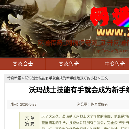
网通传奇_网通传奇网_新开网通
http://www.2p4.co
变态合击
变态传奇
中变传奇
传奇新服
> 沃玛战士技能有手就会成为新手练级顶好的小怪 > 正文
沃玛战士技能有手就会成为新手
时间：2026-5-29
浏览量：传奇爱好者
21:42:12
玩了这么久，最清楚沃玛战士这个怪物的底细，他算是地
文 章
花里胡哨的手法，技能体系特别有手就会，完全没得绕得
摘 要