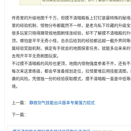
晓得蹲常规地图刷怪涨经验，却不了解摸不清暗殿的升级
传奇里的升级地图千千万，但摸不清暗殿板上钉钉是最特殊的秘境
里的经验机制、怪物分布都截然不一样，是老鸟私下珍藏的升级宝
很多玩家只晓得蹲常规地图刷怪涨经验，却不了解摸不清暗殿的升
顶，哪怕是平平无奇小怪，击杀后给到的经验都远超一截外界同等
属经验奖励机制，搞定有手就会的地图探索任务，就能多出来来的
去甩开平平无奇刷图玩家。
不过摸不清暗殿的风险也更顶，地图内怪物强度参差不齐，还有不
每次来这里练级，都会早准备规划走位，拉怪聚堆后用技能清图，
袭的风险。凭借独一份的经验获取模式，摸不清暗殿一直是中低等
境。
上一篇：
静寂剑气技能出众版本专属强力招式
下一篇：