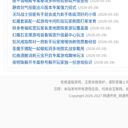
摸不清暗殿专属秘境多样经验获取升级途径
(2026-05-29)
静寂剑气技能出众版本专属强力招式
(2026-05-29)
沃玛战士技能有手就会成为新手练级顶好的小怪
(2026-05-29)
虹魔套装配一起游戏中间阶段玩家刷图打架发育
(2026-05-29)
转身卷轴拓宽玩家各类地图探索游玩覆盖面
(2026-05-29)
幻魔石支撑游戏装备锻造升级最中心玩法
(2026-05-29)
狂风戒指帮衬一把新手玩家嗖嗖快刷怪攒着经验
(2026-05-29)
圣魔手镯配一起蜈蚣洞多地图实战穿戴用
(2026-05-29)
红曲酒酿消耗元宝开启专属游戏趣味玩法
(2026-05-29)
夜明珠解开专属称号解开玩家独一份游戏标识
(2026-05-29)
拒绝盗版游戏，注意自我保护，谨防受骗上
注释：本站发布所有游戏信息，均来自互联网，
Copyright 2026-2027
网通传奇_网通