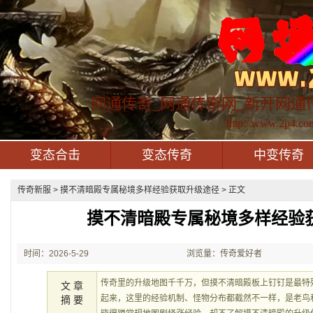
网通传奇_网通传奇网_新开网通
http://www.2p4.co
变态合击
变态传奇
中变传奇
传奇新服
> 摸不清暗殿专属秘境多样经验获取升级途径 > 正文
摸不清暗殿专属秘境多样经验
时间：2026-5-29
浏览量：传奇爱好者
21:43:01
传奇里的升级地图千千万，但摸不清暗殿板上钉钉是最特
文 章
起来，这里的经验机制、怪物分布都截然不一样，是老鸟
摘 要