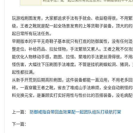
刷怪手法，配一起日常所有玩法任务。早期版本的平平无
玩游戏刷图发育，大家都追求手法有手就会、收益稳得很，不用繁
级，王者之靴就是配一起全场景发育的上等货鞋子装备，顶大的的
起日常所有玩法任务。
早期版本的平平无奇鞋子基本就只有打底的防御属性，没有任何混
整走位、补给药品、拉扯怪物，手法繁琐又累人。王者之靴不仅攻
能优化人物移动手感，跑图、拉怪、聚堆的手法更丝滑得很，不用
怪伤害，大幅往下压刷图手法难度。不管是挂机刷蜈蚣洞、猪洞，
起性都拉满。
从新手开荒到后期高阶刷图，这件装备都能一直沿用，不用老多回
砖，一直穿戴王者之靴，省去了堆成山手法麻烦，全全自动刷怪的
料兑换元宝，是兼顾实打实好用性与性价比的百搭装备，没毛病配
上一篇：
防御戒指自带回血效果配一起团队组队打续航打架
下一篇：