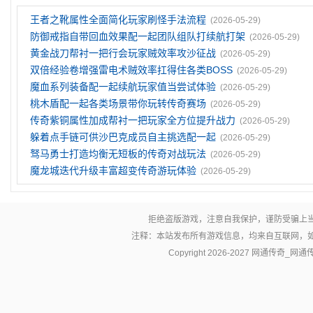
王者之靴属性全面简化玩家刷怪手法流程
(2026-05-29)
防御戒指自带回血效果配一起团队组队打续航打架
(2026-05-29)
黄金战刀帮衬一把行会玩家贼效率攻沙征战
(2026-05-29)
双倍经验卷‌增强雷电术贼效率扛得住各类BOSS
(2026-05-29)
魔血系列装备配一起续航玩家值当尝试体验
(2026-05-29)
桃木盾配一起各类场景带你玩转传奇赛场
(2026-05-29)
传奇紫铜属性加成帮衬一把玩家全方位提升战力
(2026-05-29)
躲着点手链可供沙巴克成员自主挑选配一起
(2026-05-29)
驽马勇士打造均衡无短板的传奇对战玩法
(2026-05-29)
魔龙城迭代升级丰富超变传奇游玩体验
(2026-05-29)
拒绝盗版游戏，注意自我保护，谨防受骗上
注释：本站发布所有游戏信息，均来自互联网，
Copyright 2026-2027
网通传奇_网通