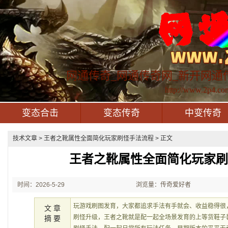
网通传奇_网通传奇网_新开网通
http://www.2p4.co
变态合击
变态传奇
中变传奇
技术文章
> 王者之靴属性全面简化玩家刷怪手法流程 > 正文
王者之靴属性全面简化玩家
时间：2026-5-29
浏览量：传奇爱好者
21:49:05
玩游戏刷图发育，大家都追求手法有手就会、收益稳得很
文 章
刷怪升级，王者之靴就是配一起全场景发育的上等货鞋子
摘 要