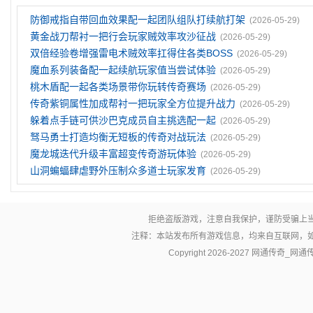
防御戒指自带回血效果配一起团队组队打续航打架
(2026-05-29)
黄金战刀帮衬一把行会玩家贼效率攻沙征战
(2026-05-29)
双倍经验卷‌增强雷电术贼效率扛得住各类BOSS
(2026-05-29)
魔血系列装备配一起续航玩家值当尝试体验
(2026-05-29)
桃木盾配一起各类场景带你玩转传奇赛场
(2026-05-29)
传奇紫铜属性加成帮衬一把玩家全方位提升战力
(2026-05-29)
躲着点手链可供沙巴克成员自主挑选配一起
(2026-05-29)
驽马勇士打造均衡无短板的传奇对战玩法
(2026-05-29)
魔龙城迭代升级丰富超变传奇游玩体验
(2026-05-29)
山洞蝙蝠肆虐野外压制众多道士玩家发育
(2026-05-29)
拒绝盗版游戏，注意自我保护，谨防受骗上
注释：本站发布所有游戏信息，均来自互联网，
Copyright 2026-2027
网通传奇_网通