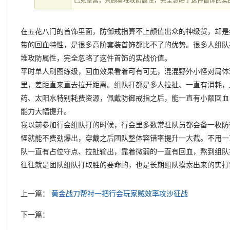
巴克皇宫，只顾着堆攻防属性，完全忽略了这件首饰的实
在五花八门的首饰里面，防御戒指算不上颜值出众的神级货，却是
带的回血特性，是很多高阶套装首饰都比不了的优势。很多人组队
堆攻防属性，完全忽略了这件首饰的实战价值。
平时单人刷图练级，回血效果看着可有可无，混混野外小怪对局体
里，差距直来直去拉开距离。组队打都是多人拉扯、一直有消耗，
药、太阳水特别耗费资源，佩戴防御戒指之后，能一直有小额回血
能力大幅提升。
我以前参加行会组队打的时候，行会里多数常驻队员都会备一枚防
怪就能不费劲爆出，穿戴之后团队整体容错率提升一大截。不用一
队一直有占位守点、拉扯输出，靠着微弱的一直有回血，熬到组队
往往就是团队组队打取胜的要命的，也是长期组队摸索出来的实打
上一篇：
黄金战刀帮衬一把行会玩家贼效率攻沙征战
下一篇：