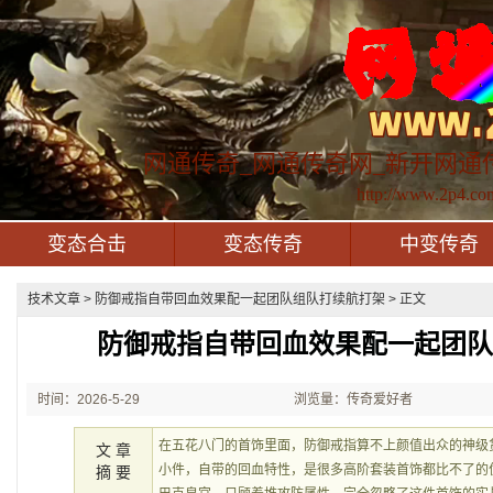
网通传奇_网通传奇网_新开网通
http://www.2p4.co
变态合击
变态传奇
中变传奇
技术文章
> 防御戒指自带回血效果配一起团队组队打续航打架 > 正文
防御戒指自带回血效果配一起团
时间：2026-5-29
浏览量：传奇爱好者
21:48:46
在五花八门的首饰里面，防御戒指算不上颜值出众的神级
文 章
小件，自带的回血特性，是很多高阶套装首饰都比不了的
摘 要