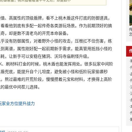
的防御装备，桃木盾看着像平平无奇，却是数不
颜值、高属性的顶级盾牌，看不上桃木盾这件打底的防御道具，
，看看他到底有多配一起传奇各类游玩场景。作为前期顶好的搞
无奇，却是数不清老鸟的开荒本命装备。
几乎没有防御属性，对着野外小怪的攻击，压根扛不住伤害，练
低到离谱，属性刚好配一起前期新手需求，能真管用抵挡小怪的
消耗，让新手可以安稳在猪洞、沃玛寺庙刷怪升级。
·
K、刷材料打金的时候，桃木盾也能发挥用处。很多玩家中间阶
·
木盾兜底，能提升自个儿坦度，避免被小怪和低阶玩家偷袭秒
·
儿，熬过最难的开荒阶段，慢慢攒着元宝和材料，才换得上高阶
·
坑的最优中间茬儿选择。
·
·
法
·
玩家全方位提升战力
·
·
·