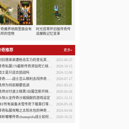
传奇魔界地图里面会有
时光荏苒怀旧版传奇传
怎样的怪物
说魔靴记忆变革
传奇推荐
更多»
利拉德弟弟遭枪击实力的变化其实是人物转生带来的
2022-06-25
传奇私服176最新传奇添加死亡结界地图玩法攻略
2020-10-15
战士是只适合团战吗
2024-12-06
传奇——战士怎么顺利去闯传奇私服刷元宝荡
2020-07-17
法师为何前期要低调
2021-03-25
师对付道士暗黑3台服怎新开网通传奇sf么玩的方式有很大的几率获胜
2020-04-26
永恒火龙传奇沙城捐献的游戏设定
2021-12-11
本F所有装备冰雪传奇下载靠打等级好升地图免费进入
2020-05-18
传奇私服攻略之太阳水包的神奇用途
2024-04-04
解析嘟嘟传奇chuanqisifu战士如何PK
2020-10-22