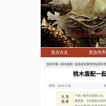
网通传奇_网通
变态合击
变态传奇
技术文章
> 桃木盾配一起各类场景带你玩转传奇赛
桃木盾配一
时间：2026-5-29
21:47:40
不老少新手玩家刚入坑
文 章
御道具，今天就和大家
摘 要