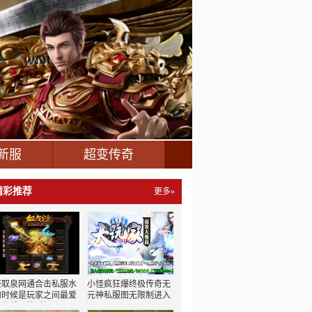
新服
超变传奇
精彩推荐
更多»
获取泉网通合击私服水
小怪疯狂爆终极传奇无
的时候是玩家之间最爱
元神私服图无限制进入
发生战斗的时候