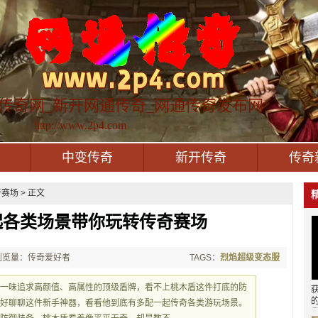
传奇网_新开网通传奇_网通传奇发布网
http://www.2p4.com
中变传奇
新开传奇
传奇
场 > 正文
起各类场景带你玩转传奇赛场
浏览量：传奇爱好者
TAGS：
烈焰超级变态服
，一味追求高颜值、高属性的顶级盾牌，看不上桃木盾这件打底的防
好好聊聊这件新手神器，看看他到底有多配一起传奇各类游玩场景。