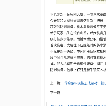
作为前期顶好的搞获取
不老少新手玩家刚入坑，一味追求高
今天就和大家好好聊聊这件新手神器
获取的防御装备，桃木盾看着像平平
新手玩家出生在银杏山谷，起步装备
级打怪步步维艰。而桃木盾获取门槛
普攻伤害，大幅往下压练级时的药水
不光是新手练级，中间阶段玩家拉扯P
段中间茬儿装备不完善，临时穿戴桃
掉。我入坑初期全靠这件装备中间茬
防御装备，他板上钉钉是新手玩家入
上一篇：
传奇紫铜属性加成帮衬一把
下一篇：