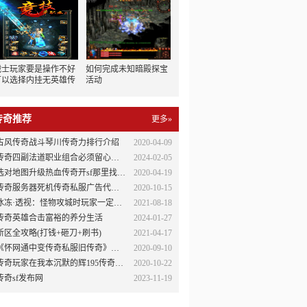
战士玩家要是操作不好
如何完成未知暗殿探宝
可以选择内挂无英雄传
活动
奇让英雄上
传奇推荐
更多»
古风传奇战斗琴川传奇力排行介绍
2020-04-09
传奇四副法道职业组合必须留心哪些操作方面
2024-02-05
选对地图升级热血传奇开sf那里找助你快人一步
2020-04-19
传奇服务器死机传奇私服广告代理问题的原因与解决方法
2020-10-15
冰冻·透视：怪物攻城时玩家一定要知道技巧
2021-08-18
传奇英雄合击富裕的养分生活
2024-01-27
新区全攻略(打钱+砸刀+刷书)
2021-04-17
《怀网通中变传奇私服旧传奇》不要让对手看清你的路线和套路
2020-09-10
传奇玩家在我本沉默的辉195传奇私服发布网煌一生
2020-10-22
传奇sf发布网
2023-11-19