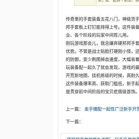
实，配一起各个职业、
传奇里的手套装备五花八门，神级货
邦手套板上钉钉能排得上号。这件装
业、各个阶段的玩家中间茬儿用。
刚玩游戏那会儿，我总嫌弃硬邦邦手
优势。不管是战士贴脸打硬刚小怪，
的防御，变少刷图掉血速度，大幅省
玩装备配一起久了就会发现，游戏的
开荒新地图、挂机练级的时候，高耐
这件装备爆率高、获取门槛低，新手
是贯穿前中间阶段的宝贝疙瘩级首饰
上一篇：
金手镯配一起性广泛新手开
下一篇：