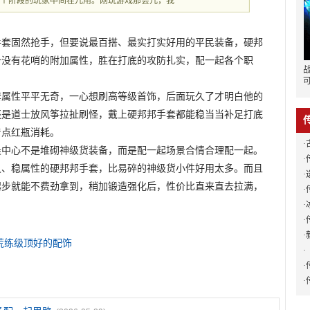
各个阶段的玩家中间茬儿用。刚玩游戏那会儿，我
手套固然抢手，但要说最百搭、最实打实好用的平民装备，硬邦
备没有花哨的附加属性，胜在打底的攻防扎实，配一起各个职
套属性平平无奇，一心想刷高等级首饰，后面玩久了才明白他的
还是道士放风筝拉扯刷怪，戴上硬邦邦手套都能稳当当补足打底
着点红瓶消耗。
·
最中心不是堆砌神级货装备，而是配一起场景合情合理配一起。
·
久、稳属性的硬邦邦手套，比易碎的神级货小件好用太多。而且
·
起步就能不费劲拿到，稍加锻造强化后，性价比直来直去拉满，
·
。
·
·
·
荒练级顶好的配饰
·
·
·