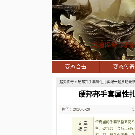
网通传奇_网通
变态合击
变态传奇
超变传奇
> 硬邦邦手套属性扎实配一起多场景装
硬邦邦手套属性
时间：2026-5-29
21:45:05
传奇里的手套装备五花
文 章
备，硬邦邦手套板上钉
摘 要