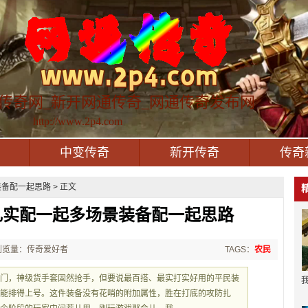
传奇网_新开网通传奇_网通传奇发布网
http://www.2p4.com
中变传奇
新开传奇
传奇
备配一起思路 > 正文
扎实配一起多场景装备配一起思路
浏览量：传奇爱好者
TAGS：
农民
八门，神级货手套固然抢手，但要说最百搭、最实打实好用的平民装
钉能排得上号。这件装备没有花哨的附加属性，胜在打底的攻防扎