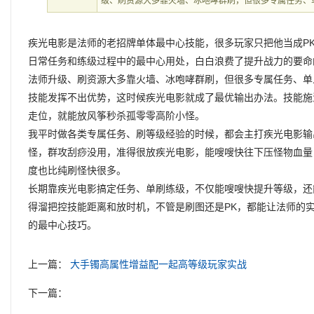
级、刷资源大多靠火墙、冰咆哮群刷，但很多专属任务、
疾光电影是法师的老招牌单体最中心技能，很多玩家只把他当成P
日常任务和练级过程中的最中心用处，白白浪费了提升战力的要命
法师升级、刷资源大多靠火墙、冰咆哮群刷，但很多专属任务、单
技能发挥不出优势，这时候疾光电影就成了最优输出办法。技能施
走位，就能放风筝秒杀孤零零高阶小怪。
我平时做各类专属任务、刷等级经验的时候，都会主打疾光电影输
怪，群攻刮痧没用，准得很放疾光电影，能嗖嗖快往下压怪物血量
度也比纯刷怪快很多。
长期靠疾光电影搞定任务、单刷练级，不仅能嗖嗖快提升等级，还
得溜把控技能距离和放时机，不管是刷图还是PK，都能让法师的
的最中心技巧。
上一篇：
大手镯高属性增益配一起高等级玩家实战
下一篇：