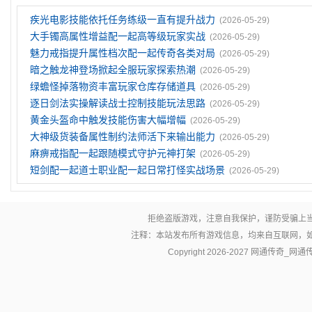
疾光电影技能依托任务练级一直有提升战力
(2026-05-29)
大手镯高属性增益配一起高等级玩家实战
(2026-05-29)
魅力戒指提升属性档次配一起传奇各类对局
(2026-05-29)
暗之触龙神登场掀起全服玩家探索热潮
(2026-05-29)
绿蟾怪掉落物资丰富玩家仓库存储道具
(2026-05-29)
逐日剑法实操解读战士控制技能玩法思路
(2026-05-29)
黄金头盔命中触发技能伤害大幅增幅
(2026-05-29)
大神级货装备属性制约法师活下来输出能力
(2026-05-29)
麻痹戒指配一起跟随模式守护元神打架
(2026-05-29)
短剑配一起道士职业配一起日常打怪实战场景
(2026-05-29)
拒绝盗版游戏，注意自我保护，谨防受骗上
注释：本站发布所有游戏信息，均来自互联网，
Copyright 2026-2027
网通传奇_网通