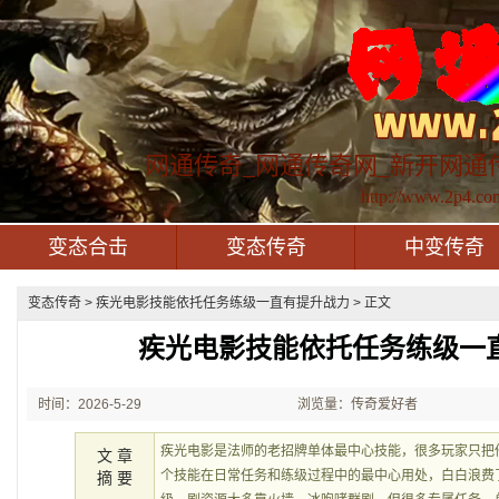
网通传奇_网通传奇网_新开网通
http://www.2p4.co
变态合击
变态传奇
中变传奇
变态传奇
> 疾光电影技能依托任务练级一直有提升战力 > 正文
疾光电影技能依托任务练级一
时间：2026-5-29
浏览量：传奇爱好者
21:33:19
疾光电影是法师的老招牌单体最中心技能，很多玩家只把
文 章
个技能在日常任务和练级过程中的最中心用处，白白浪费
摘 要