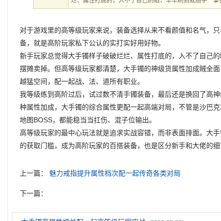
烂、属性打底的，入不了自己的眼，早早刷到就随手一拿
对于游戏里的高等级玩家来说，装备选择从来不看颜值和名气，只
备，就是高阶玩家私下公认的实打实好用好物。
新手玩家总觉得大手镯样子破破烂烂、属性打底的，入不了自己的
摆摊卖掉。但高等级玩家都清楚，大手镯的神级货属性加成贼全面
越猛空间，配一起战、法、道所有职业。
我等级练到高阶过后，试过数不清手镯装备，最后还是换回了高神
种属性加成，大手镯的综合属性更配一起高端对局，不管是沙巴克
地图BOSS，都能稳当当扛伤、混子位输出。
高等级玩家的最中心玩法就是追求实战容错，而非表面排面。大手
的获取门槛，成为高阶玩家的百搭装备，也是区分新手和大佬的细
上一篇：
魅力戒指提升属性档次配一起传奇各类对局
下一篇：