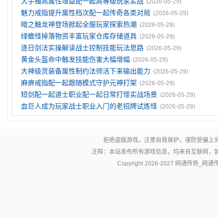
大手镯高属性增益配一起高等级玩家实战
(2026-05-29)
魅力戒指提升属性档次配一起传奇各类对局
(2026-05-29)
暗之触龙神登场掀起全服玩家探索热潮
(2026-05-29)
绿蟾怪掉落物资丰富玩家仓库存储道具
(2026-05-29)
逐日剑法实操解读战士控制技能玩法思路
(2026-05-29)
黄金头盔命中触发技能伤害大幅增幅
(2026-05-29)
大神级货装备属性制约法师活下来输出能力
(2026-05-29)
麻痹戒指配一起跟随模式守护元神打架
(2026-05-29)
短剑配一起道士职业配一起日常打怪实战场景
(2026-05-29)
血巨人成为玩家战士职业入门的老招牌试炼怪
(2026-05-29)
拒绝盗版游戏，注意自我保护，谨防受骗上
注释：本站发布所有游戏信息，均来自互联网，
Copyright 2026-2027
网通传奇_网通