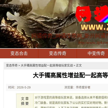
网通传奇_网通传奇网_新开网通
http://www.2p4.co
变态合击
变态传奇
中变传奇
变态传奇
> 大手镯高属性增益配一起高等级玩家实战 > 正文
大手镯高属性增益配一起高
时间：2026-5-29
浏览量：传奇爱好者
21:33:02
对于游戏里的高等级玩家来说，装备选择从来不看颜值和
文 章
冷门装备，就是高阶玩家私下公认的实打实好用好物。新
摘 要