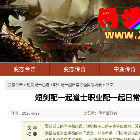
网通传奇_网通传奇网_新开网通
http://www.2p4.co
变态合击
变态传奇
中变传奇
变态合击
> 短剑配一起道士职业配一起日常打怪实战场景 > 正文
短剑配一起道士职业配一起日
时间：2026-5-29
浏览量：传奇爱好者
21:30:43
耍过道士的老鸟都晓得，短剑算不上啥子高等级武器，没
文 章
期最贴合道士手感的冷门武器。好多新手一门心思追求高
摘 要