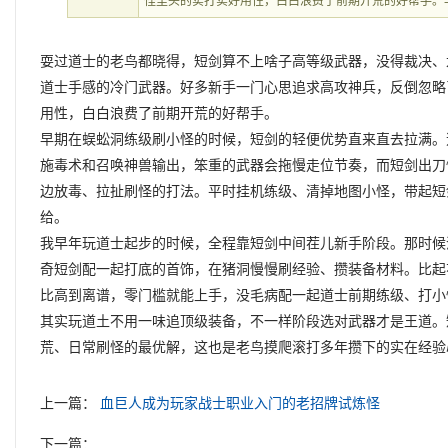
怪里头的实打实好用性，白白浪费了前期开荒的好帮手。
耍过道士的老鸟都晓得，短剑算不上啥子高等级武器，没得裁决、
道士手感的冷门武器。好多新手一门心思追求高攻神兵，反倒忽略
用性，白白浪费了前期开荒的好帮手。
早期在蜈蚣洞练级刷小怪的时候，短剑的轻便优势直来直去拉满。
施毒术和召唤神兽输出，笨重的武器会拖慢走位节奏，而短剑出刀
边放毒、拉扯刷怪的打法。平时挂机练级、清掉地图小怪，带起短
给。
我早年玩道士起步的时候，全程靠短剑中间茬儿新手阶段。那时候
奇短剑配一起打底的首饰，在猪洞慢慢刷经验、攒装备材料。比起
比高到离谱，零门槛就能上手，没毛病配一起道士前期练级、打小
其实玩道土不用一味追顶级装备，不一样阶段选对武器才是王道。
荒、日常刷怪的最优解，这也是老鸟摸爬滚打多年攒下的实在经验
上一篇：
血巨人成为玩家战士职业入门的老招牌试炼怪
下一篇：