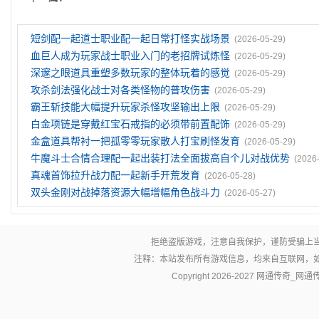
短剑配一起道士职业配一起日常打怪实战场景
(2026-05-29)
血巨人成为玩家战士职业入门的老招牌试炼怪
(2026-05-29)
深邃之眼道具重塑多数玩家的整体玩着的感觉
(2026-05-29)
攻杀剑法强化战士对各类怪物的普攻伤害
(2026-05-29)
霸王斩技能大幅提升玩家杀怪攻坚输出上限
(2026-05-29)
白金项链是穿戴红宝石戒指的必须带前置配饰
(2026-05-29)
金盒道具帮衬一把孤零零玩家散人打宝刷怪发育
(2026-05-29)
牛魔斗士合情合理配一起出装打法全面拔高自个儿对战优势
(2026
真魂首饰拉升战力配一起新手开荒发育
(2026-05-28)
双头金刚对战掉落资源大幅增幅角色战斗力
(2026-05-27)
拒绝盗版游戏，注意自我保护，谨防受骗上
注释：本站发布所有游戏信息，均来自互联网，
Copyright 2026-2027
网通传奇_网通