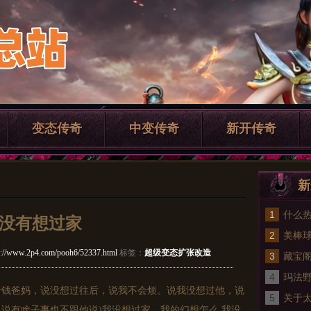
变态传奇
中变传奇
新开传奇
新
1
什么热
没有想过家
2
中做
美棒
p://www.2p4.com/pooh6/52337.html
标签：
超级变态扩张改造
3
士方
藏宝
4
服ip
玛法野
给钱爸妈，说没想过往后，说我不会烦。说我没想过他，说
5
行会
关于太
说有啥子事也不跟他说)我没想过家，我的幻想怎么 我没