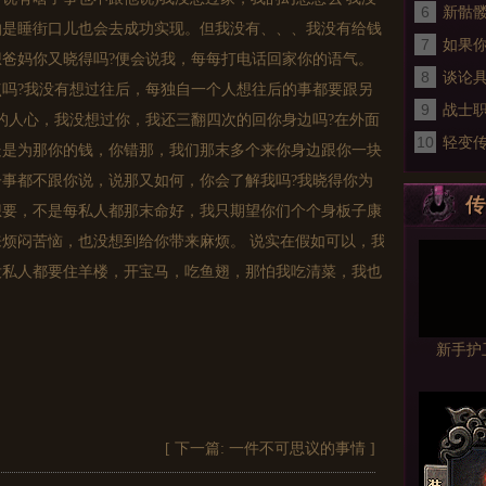
6
些功
新骷
怕是睡街口儿也会去成功实现。但我没有、、、我没有给钱
7
享
如果
爸妈你又晓得吗?便会说我，每每打电话回家你的语气。
8
谈论
吗?我没有想过往后，每独自一个人想往后的事都要跟另
9
战士
的人心，我没想过你，我还三翻四次的回你身边吗?在外面
10
轻变
处是为那你的钱，你错那，我们那末多个来你身边跟你一块
事都不跟你说，说那又如何，你会了解我吗?我晓得你为
传
想要，不是每私人都那末命好，我只期望你们个个身板子康
烦闷苦恼，也没想到给你带来麻烦。 说实在假如可以，我
没私人都要住羊楼，开宝马，吃鱼翅，那怕我吃清菜，我也
新手护
[ 下一篇:
一件不可思议的事情
]