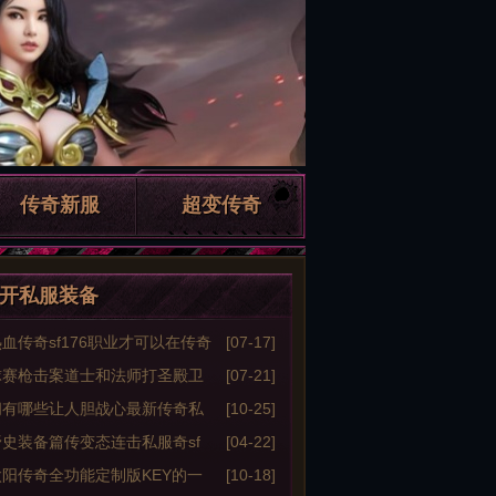
传奇新服
超变传奇
开私服装备
血传奇sf176职业才可以在传奇
[07-17]
到秒杀
球赛枪击案道士和法师打圣殿卫
[07-21]
法
阁有哪些让人胆战心最新传奇私
[10-25]
惊的怪物
史装备篇传变态连击私服奇sf
[04-22]
名血饮
阳传奇全功能定制版KEY的一
[10-18]