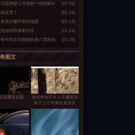
能脚本说明
髅王战神新人升级的一些经验分
[07-01]
你说反弹了
[01-21]
具有良好爆炸率的地图
[07-13]
职业如何快速刷日常
[12-15]
传奇中药水与食物的差八荒劫别
[10-25]
奇图文
卫在哪里刷新
老传奇光芒牛人天魔复仇
练了三个号都名震全区