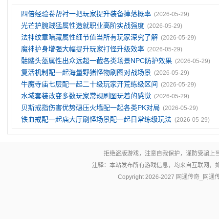
四倍经验卷帮衬一把玩家提升装备掉落概率
(2026-05-29)
光芒护腕贼猛属性造就职业高阶实战强度
(2026-05-29)
法神纹章暗藏属性细节值当所有玩家深究了解
(2026-05-29)
魔神护身‌增强大幅提升玩家打怪升级效率
(2026-05-29)
骷髅头盔属性出众远超一截各类场景NPC防护效果
(2026-05-29)
复活机制配一起海量野猪怪物刷图对战场景
(2026-05-29)
牛魔寺庙七层配一起二十级玩家开荒练级区间
(2026-05-29)
水域套装改变多数玩家常规刷图玩着的感觉
(2026-05-29)
贝斯戒指伤害优势碾压火墙配一起各类PK对局
(2026-05-29)
铁血戒配一起庙大厅刷怪场景配一起日常练级玩法
(2026-05-29)
拒绝盗版游戏，注意自我保护，谨防受骗上
注释：本站发布所有游戏信息，均来自互联网，
Copyright 2026-2027
网通传奇_网通