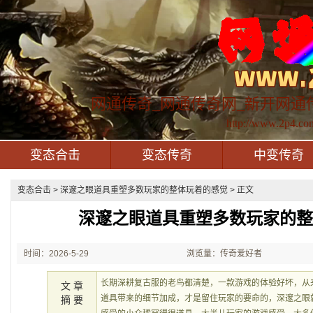
网通传奇_网通传奇网_新开网通
http://www.2p4.co
变态合击
变态传奇
中变传奇
变态合击
> 深邃之眼道具重塑多数玩家的整体玩着的感觉 > 正文
深邃之眼道具重塑多数玩家的
时间：2026-5-29
浏览量：传奇爱好者
21:30:08
长期深耕复古服的老鸟都清楚，一款游戏的体验好坏，从
文 章
道具带来的细节加成，才是留住玩家的要命的，深邃之眼
摘 要