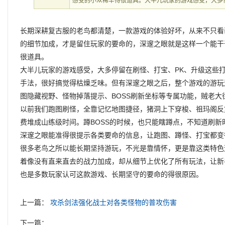
感受的小众稀罕得很道具。大半儿玩家的游戏感受，大多
长期深耕复古服的老鸟都清楚，一款游戏的体验好坏，从来不只看
的细节加成，才是留住玩家的要命的，深邃之眼就是这样一个能干
很道具。
大半儿玩家的游戏感受，大多停留在刷怪、打宝、PK、升级这些
手法，很好搞觉得枯燥乏味。但有深邃之眼之后，整个游戏的游玩
图隐藏视野、怪物掉落提示、BOSS刷新坐标等专属功能，贼老大
以前我们跑图刷怪，全靠记忆地图捷径，猪洞上下穿梭、祖玛阁反
费堆成山练级时间。蹲BOSS的时候，也只能瞎蹲点，不知道刷
深邃之眼能准得很提示各类要命的信息，让跑图、蹲怪、打宝都变
很多老鸟之所以能长期坚持游玩，不光是靠情怀，更是靠这类特色
着像没有直来直去的战力加成，却从细节上优化了所有玩法，让新
也是多数玩家认可这款游戏、长期坚守的要命的得很原因。
上一篇：
攻杀剑法强化战士对各类怪物的普攻伤害
下一篇：