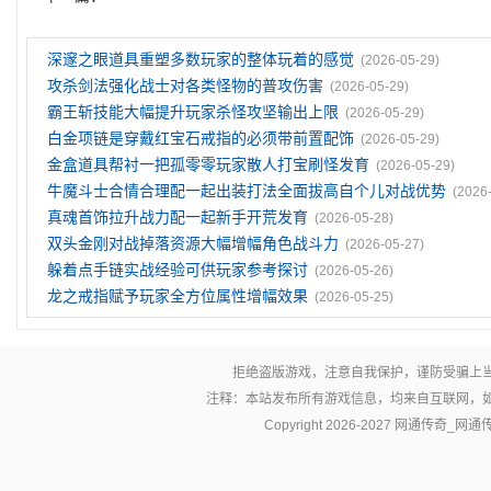
深邃之眼道具重塑多数玩家的整体玩着的感觉
(2026-05-29)
攻杀剑法强化战士对各类怪物的普攻伤害
(2026-05-29)
霸王斩技能大幅提升玩家杀怪攻坚输出上限
(2026-05-29)
白金项链是穿戴红宝石戒指的必须带前置配饰
(2026-05-29)
金盒道具帮衬一把孤零零玩家散人打宝刷怪发育
(2026-05-29)
牛魔斗士合情合理配一起出装打法全面拔高自个儿对战优势
(2026
真魂首饰拉升战力配一起新手开荒发育
(2026-05-28)
双头金刚对战掉落资源大幅增幅角色战斗力
(2026-05-27)
躲着点手链实战经验可供玩家参考探讨
(2026-05-26)
龙之戒指赋予玩家全方位属性增幅效果
(2026-05-25)
拒绝盗版游戏，注意自我保护，谨防受骗上
注释：本站发布所有游戏信息，均来自互联网，
Copyright 2026-2027
网通传奇_网通