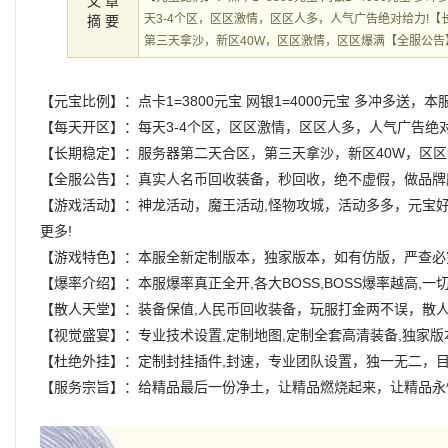
文 章
天3-4个区，区区激情，区区人多，人气广告绝对给力!
摘 要
第三天拿沙，新区40W，区区激情，区区爆满【全服公告
【元宝比例】：点卡1=3800元宝 网银1=4000元宝 多冲多送，本
【每天开区】：每天3-4个区，区区激情，区区人多，人气广告绝对
【长期稳定】：服务器第二天合区，第三天拿沙，新区40W，区
【全服公告】：真实人名币回收装备，秒回收，绝不虚假，做品牌
【游戏活动】：神龙活动，魔王活动,怪物攻城，活动多多，元宝
更多!
【游戏特色】：本服全新定制版本，独家版本，如有仿版，严查必
【爆率介绍】：本服爆率真正全开,各大BOSS,BOSS爆率越高,一
【散人天堂】：装备保值,人民币回收装备，玩服打金两不误，散人日
【视觉盛宴】：专业技术设置,定制地图,定制全套高清装备,独家版本
【杜绝外挂】：定制封挂插件,封速，专业团队设置，独一无二，目
【服务宗旨】：给精品最后一份净土，让精品燃烧起来，让精品永