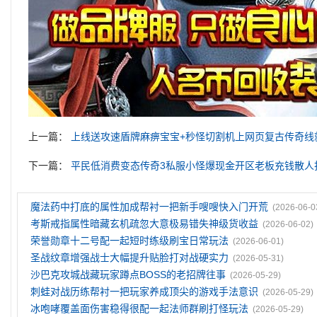
上一篇：
上线送攻速盾牌麻痹宝宝+秒怪切割机上网页复古传奇线
下一篇：
平民低消费变态传奇3私服小怪爆现金开区老板充钱散人
魔法药中打底的属性加成帮衬一把新手嗖嗖快入门开荒
(2026-06-0
考斯戒指属性暗藏玄机疏忽大意极易错失神级货收益
(2026-06-02)
荣誉勋章十二号配一起短时练级刷宝日常玩法
(2026-06-01)
圣战纹章‌增强战士大幅提升贴脸打对战硬实力
(2026-05-31)
沙巴克攻城战藏玩家蹲点BOSS的老招牌往事
(2026-05-29)
刺蛙对战历练帮衬一把玩家养成顶尖的游戏手法意识
(2026-05-29)
冰咆哮覆盖面伤害稳得很配一起法师群刷打怪玩法
(2026-05-29)