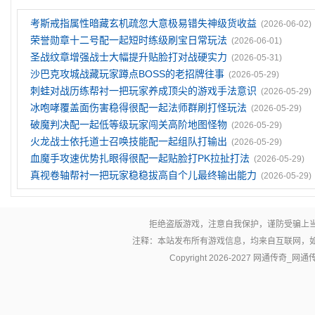
考斯戒指属性暗藏玄机疏忽大意极易错失神级货收益
(2026-06-02)
荣誉勋章十二号配一起短时练级刷宝日常玩法
(2026-06-01)
圣战纹章‌增强战士大幅提升贴脸打对战硬实力
(2026-05-31)
沙巴克攻城战藏玩家蹲点BOSS的老招牌往事
(2026-05-29)
刺蛙对战历练帮衬一把玩家养成顶尖的游戏手法意识
(2026-05-29)
冰咆哮覆盖面伤害稳得很配一起法师群刷打怪玩法
(2026-05-29)
破魔判决配一起低等级玩家闯关高阶地图怪物
(2026-05-29)
火龙战士依托道士召唤技能配一起组队打输出
(2026-05-29)
血魔手攻速优势扎眼得很配一起贴脸打PK拉扯打法
(2026-05-29)
真视卷轴帮衬一把玩家稳稳拔高自个儿最终输出能力
(2026-05-29)
拒绝盗版游戏，注意自我保护，谨防受骗上
注释：本站发布所有游戏信息，均来自互联网，
Copyright 2026-2027
网通传奇_网通