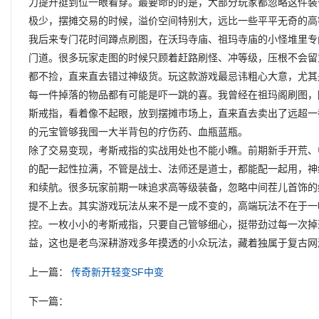
力提升挺到位一眼看穿。最要命的的是，大部分玩家都忽略这件装
极少，摆摊交易的时候，溢价空间特别大，远比一些平平无奇的高
我后来专门花时间蹲点刷图，在沃玛寺庙、祖玛寺庙的小怪堆里专
门道。很多玩家走图的时候只顾着赶路刷怪、冲等级，压根不会留
都不捡，直来直去错过神级货。玩这款游戏最忌讳粗心大意，尤其
每一件掉落的物品都有可能是吓一跳的喜。我曾经在祖玛阁刷图，
斯戒指，看着像不起眼，放到摆摊市场上，直来直去卖出了远超一
的元宝管够我囤一大半背包的疗伤药、血瓶蓝瓶。
除了交易变现，考斯戒指的实战用处也不能小瞧。前期新手开荒、
的配一起性拉满，不管是战士、法师还是道士，都能配一起用，神
和续航。很多玩家前期一味追求高等级装备，忽略中间茬儿首饰的
提不上去。其实游戏玩法从来不是一成不变的，高端玩法不在于一
控。一枚小小的考斯戒指，只要自己管够细心，挺带劲过每一次掉
益，这也是老鸟深耕游戏多年摸透的小众玩法，藏着独属于复古网
上一篇：
传奇新开轻变SF中变
下一篇：