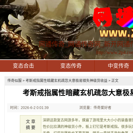
网通传奇_网通传奇网_新开网通
http://www.2p4.co
变态合击
变态传奇
中变传奇
传奇似服
> 考斯戒指属性暗藏玄机疏忽大意极易错失神级货收益 > 正文
考斯戒指属性暗藏玄机疏忽大意极
时间：2026-6-2 0:01:39
浏览量：传奇爱好者
深耕这款复古网游多年，摸遍了游戏里大大小小的装备首
文 章
性价比拉满的神级货小件，板上钉钉是考斯戒指。很多玩
摘 要