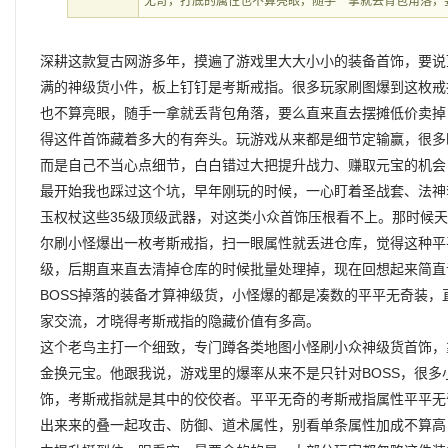
无奇，打底的属性也不算亮眼，随手一拿就丢背包角落，
深耕这款复古网游多年，摸遍了游戏里大大小小的装备首饰，要说
满的神级货小件，板上钉钉是考斯戒指。很多玩家刷图爆到这枚戒
也不算亮眼，随手一拿就丢背包角落，要么直来直去摆摊低价卖掉
得这件首饰藏着多大的有奔头。玩游戏从来都是细节定输赢，很多
而是自己不当心点细节，白白错过大把提升战力、赚取元宝的机会
最开始我也踩过这个坑，早年刚玩的时候，一心盯着圣战套、法神
玉权杖这些35级顶级武器，对这类小众首饰压根看不上。那时候
尔刷小怪爆出一枚考斯戒指，扫一眼属性就丢进仓库，觉得这种平
级，后期直来直去清掉仓库的时候批量处理掉，现在回想起来简直
BOSS掉落的装备才算神级货，小怪爆的都是凑数的平平无奇装
家交流，才晓得考斯戒指的隐藏价值有多高。
这个老鸟主打一个细致，专门蹲各类地图小怪刷小众神级货首饰，
金换元宝。他跟我说，游戏里的爆率从来不是只针对BOSS，很
饰，考斯戒指就是其中的佼佼者。平平无奇的考斯戒指属性平平无
出来来的叠一起攻击、防御、道术属性，别看单条属性加成不算高