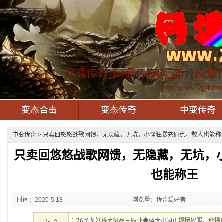
网通传奇_网通传奇网_新开网通
http://www.2p4.co
变态合击
变态传奇
中变传奇
中变传奇
> 只卖回悠悠战歌网馈，无隐藏，无坑，小怪狂暴充值点，散人也能称王
只卖回悠悠战歌网馈，无隐藏，无坑，
也能称王
时间：2020-5-18
浏览量：传奇爱好者
1:07:37
1.76圣龙妖杀大极品三职业◆盛大小闲正规授权服，秒