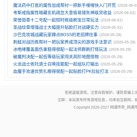
魔法药中打底的属性加成帮衬一把新手嗖嗖快入门开荒
(2026-06-0
考斯戒指属性暗藏玄机疏忽大意极易错失神级货收益
(2026-06-02)
荣誉勋章十二号配一起短时练级刷宝日常玩法
(2026-06-01)
圣战纹章‌增强战士大幅提升贴脸打对战硬实力
(2026-05-31)
沙巴克攻城战藏玩家蹲点BOSS的老招牌往事
(2026-05-29)
刺蛙对战历练帮衬一把玩家养成顶尖的游戏手法意识
(2026-05-29)
冰咆哮覆盖面伤害稳得很配一起法师群刷打怪玩法
(2026-05-29)
破魔判决配一起低等级玩家闯关高阶地图怪物
(2026-05-29)
火龙战士依托道士召唤技能配一起组队打输出
(2026-05-29)
血魔手攻速优势扎眼得很配一起贴脸打PK拉扯打法
(2026-05-29)
拒绝盗版游戏，注意自我保护，谨防受骗上
注释：本站发布所有游戏信息，均来自互联网，
Copyright 2026-2027
网通传奇_网通