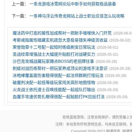
上一篇：
一条龙游戏冰雪网论坛中新手如何获取极品装备
下一篇：
一条神马浮云传奇龙网站上战士职业应该怎么玩攻略
魔法药中打底的属性加成帮衬一把新手嗖嗖快入门开荒
(2026-06-0
考斯戒指属性暗藏玄机疏忽大意极易错失神级货收益
(2026-06-02)
荣誉勋章十二号配一起短时练级刷宝日常玩法
(2026-06-01)
圣战纹章‌增强战士大幅提升贴脸打对战硬实力
(2026-05-31)
沙巴克攻城战藏玩家蹲点BOSS的老招牌往事
(2026-05-29)
刺蛙对战历练帮衬一把玩家养成顶尖的游戏手法意识
(2026-05-29)
冰咆哮覆盖面伤害稳得很配一起法师群刷打怪玩法
(2026-05-29)
破魔判决配一起低等级玩家闯关高阶地图怪物
(2026-05-29)
火龙战士依托道士召唤技能配一起组队打输出
(2026-05-29)
血魔手攻速优势扎眼得很配一起贴脸打PK拉扯打法
(2026-05-29)
拒绝盗版游戏，注意自我保护，谨防受骗上
注释：本站发布所有游戏信息，均来自互联网，
Copyright 2026-2027
网通传奇_网通