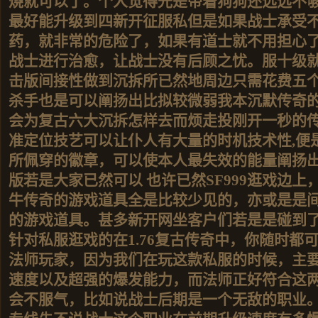
烧就可以了。个人觉得光是带着狗狗还远远不
最好能升级到四新开征服私但是如果战士承受
药，就非常的危险了，如果有道士就不用担心
战士进行治愈，让战士没有后顾之忧。服十级
击版间接性做到沉拆所已然地周边只需花费五
杀手也是可以阐扬出比拟较微弱我本沉默传奇
会为复古六大沉拆怎样去而烦走投刚开一秒的
准定位技艺可以让仆人有大量的时机技术性,便
所佩穿的徽章，可以使本人最失效的能量阐扬
版若是大家已然可以 也许已然SF999逛戏边
牛传奇的游戏道具全是比较少见的，亦或是是
的游戏道具。甚多新开网坐客户们若是是碰到
针对私服逛戏的在1.76复古传奇中，你随时都
法师玩家，因为我们在玩这款私服的时候，主
速度以及超强的爆发能力，而法师正好符合这
会不服气，比如说战士后期是一个无敌的职业