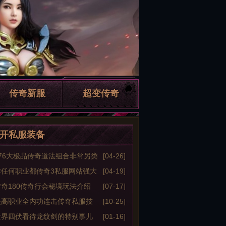
传奇新服
超变传奇
开私服装备
76大极品传奇道法组合非常另类
[04-26]
80极品合击级道路找到合适的刷
作任何职业都传奇3私服网站强大
[04-19]
图
奇180传奇行会秘境玩法介绍
[07-17]
提高职业全内功连击传奇私服技
[10-25]
平呢
世界四伏看待龙纹剑的特别事儿
[01-16]