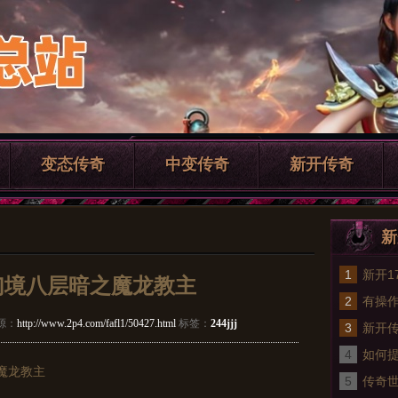
变态传奇
中变传奇
新开传奇
新
1
新开1
S幻境八层暗之魔龙教主
2
的升1
有操
源：
http://www.2p4.com/fafl1/50427.html
标签：
244jjj
3
怪地
新开传
4
如何
魔龙教主
5
能水
传奇