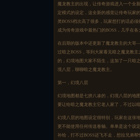
魔龙教主的出现，让传奇游戏进入一个全
定模式的设定，这全新的感觉让传奇玩家的
类BOSS档次高了很多，玩家想打的话必
成为传奇游戏中最热门的BOSS，几乎在
在后期的版本中还更新了魔龙教主的大哥—
过暗之BOSS，等到大家看见暗之魔龙教
的，幻境地图大家不陌生，这加了一只暗
境八层，聊聊暗之魔龙教主。
第一，幻境八层
幻境地图都是七拼八凑的，幻境八层的地
要让给暗之魔龙教主它老人家了，不过以
幻境八层的地图设定很特别，玩家在这张
更不能使用任何传送卷轴。单单是这个设
补给，打不过BOSS还飞不走，想拉兄弟