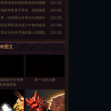
龙纹剑属性怎么
传奇特传奇归来刺客色的结婚脚
[10-15]
禁地的神兽真不简单，还能能掉
[09-06]
召唤神兽》
传奇：玩游梁山传奇论坛戏闹出
[10-22]
葩事件
源码法师职业在战斗中如何提高
[07-08]
能力？
冰雪论坛传奇手游的散人和团队
[10-15]
缺点
奇图文
地刷新开传奇网
那一次的大醉
装来做熔炼