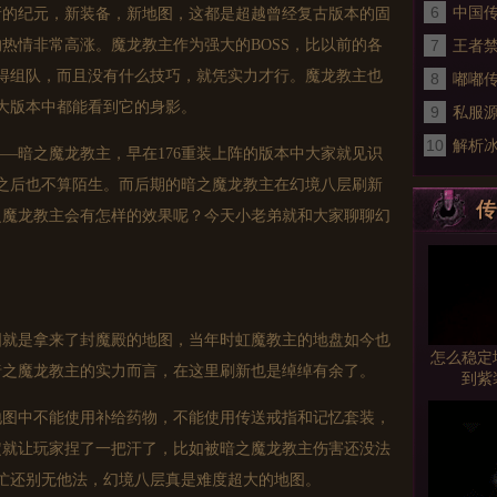
6
黄金
中国
新的纪元，新装备，新地图，这都是超越曾经复古版本的固
热情非常高涨。魔龙教主作为强大的BOSS，比以前的各
7
本
王者
须得组队，而且没有什么技巧，就凭实力才行。魔龙教主也
8
落《
嘟嘟
各大版本中都能看到它的身影。
9
的奇
私服
10
生存
解析
—暗之魔龙教主，早在176重装上阵的版本中大家就见识
的优
主之后也不算陌生。而后期的暗之魔龙教主在幻境八层刷新
传
之魔龙教主会有怎样的效果呢？今天小老弟就和大家聊聊幻
图就是拿来了封魔殿的地图，当年时虹魔教主的地盘如今也
怎么稳定
暗之魔龙教主的实力而言，在这里刷新也是绰绰有余了。
到紫
地图中不能使用补给药物，不能使用传送戒指和记忆套装，
定就让玩家捏了一把汗了，比如被暗之魔龙教主伤害还没法
帮忙还别无他法，幻境八层真是难度超大的地图。