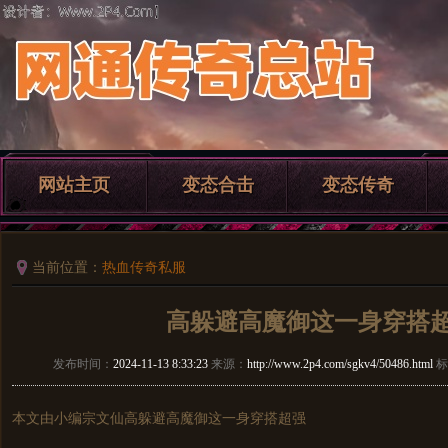
网站主页
变态合击
变态传奇
当前位置：
热血传奇私服
高躲避高魔御这一身穿搭
发布时间：
2024-11-13 8:33:23
来源：
http://www.2p4.com/sgkv4/50486.html
标
本文由小编宗文仙高躲避高魔御这一身穿搭超强