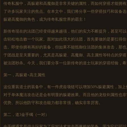
传奇私服
中，高躲避和高魔御是非常关键的属性，而如何穿搭才能拥有
了许多玩家关注的焦点。在本文中，我们将分享一些穿搭技巧和装备选
躲避高魔御的角色，成为
传奇私服
世界的霸主！
新传奇现在的法团已经变得越来越强，他们的实力不断提升，甚至可以
击轻松地击败一个玩家。面对如此强大的法团，首先要做的是要扛得住
击。即使你拥有再好的装备，但如果不能抵御住法团的集体攻击，那也
于团战是至关重要的，尤其是高躲避、高魔御、高主属性等特点的穿搭
被法团秒杀。今天，我们要分享一位新传奇的道士玩家的穿搭经验，希
第一，高躲避+高主属性
这位重装道士的装备中，有一件虎齿项链可以增加50%躲避属性，加上
对于单体魔法攻击还是会有明显的躲避效果。而且他的龙纹剑属性也非
优势。所以他防守和攻击能力都非常强，确实非常厉害。
第二，道3金手镯（一对）
金手镯通常是战士玩家为了应对法术攻击而佩戴的装备，因为它们可以