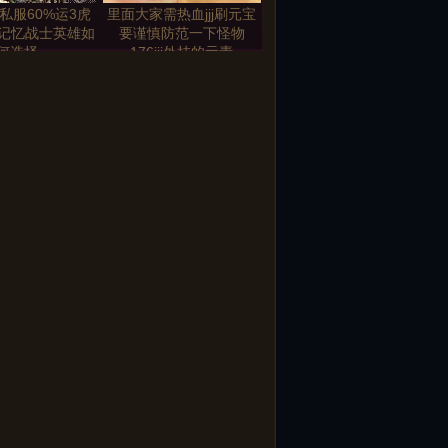
私服60%运3虎
里面大家需热血jjj刷元宝
运3记忆战士英雄如
要谨慎防范一下怪物
何选择
176jjj外挂的元素
的力量魔龙血域
圣言术这个技名扬传奇能
棵万年魔树
法师最好好好练一下
商城系统玩法全
游戏中新新开热血江湖地
秘诀透露
图是最好的资源获取地
本服特色附加英
游西山