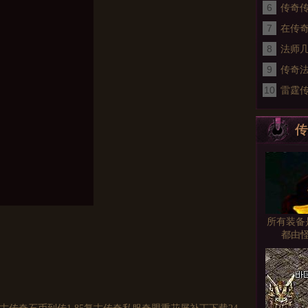
6
传奇
7
奇私服
在传
8
道士
法师几
9
果分
传奇
10
网好
雷霆
手吗
传
所有装备
都由