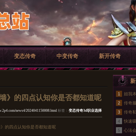
变态传奇
中变传奇
新开传奇
新
1
姐我本
墙》的四点认知你是否都知道呢
2
热血
传奇
ww.2p4.com/news4/2024041150008.html
标签：
变态传奇3d职业选择
3
战歌
传奇
4
略
快速
墙》的四点认知你是否都知道呢
5
心法