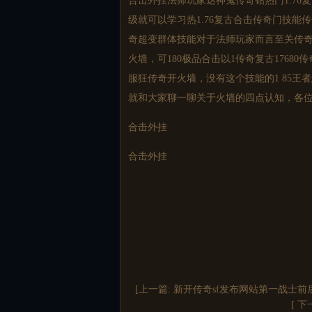
合击外挂法师玩家达神鬼传奇钻热门
1.7
级就可以学习热1.76复古合击传奇门技能
传
奇超变群体技能对于法师玩家而言至关传奇
火墙，可180极品合击以1传奇复古17680
传
服狂传奇开火墙，没有这个技能的1 85王
就和大家聊一聊关于火墙的四点认知，各位
合击外挂
合击外挂
[上一篇:
新开传奇sf发布网站第一战士
[ 下