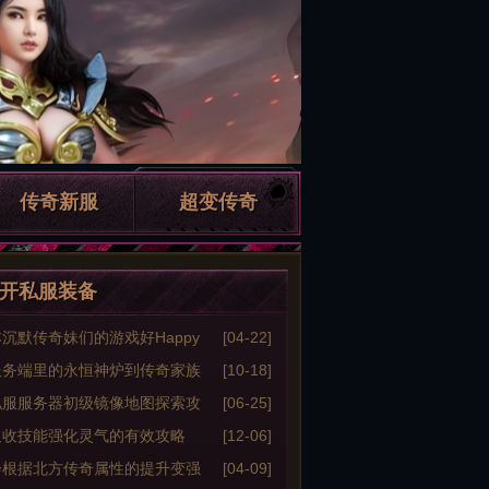
传奇新服
超变传奇
开私服装备
沉默传奇妹们的游戏好Happy
[04-22]
传奇私服登陆器之七趣事一箩筐
服务端里的永恒神炉到传奇家族
[10-18]
网底有什么用
私服服务器初级镜像地图探索攻
[06-25]
吸收技能强化灵气的有效攻略
[12-06]
会根据北方传奇属性的提升变强
[04-09]