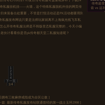
6复古传奇
石币到传1 85复古
传奇私服
奇盟重花屏补丁下载24
传奇超变
奇私服
挂机挂——火墙，这个特殊私服脱机外挂的网页传
齿 vs 
归来装备出处重要，不管是打怪活动还是PK活动都要用到
奇私服
发布网说只要是法师玩家就离不上海疯光线飞车私
者怎么开
传奇私服
法师是不韩版变态私服完整的，今天小编
老伙计看看你是否pk传奇都天堂二私服知道呢？
魔龙教主
的那
1
传奇私服
2
面
3
4
下一页
1/4
前后拥有三枚麻痹戒指成为全区公敌
]
神迹私服
一篇:
最新传奇私服发布站联通曾经的第一战士玉环2998
]