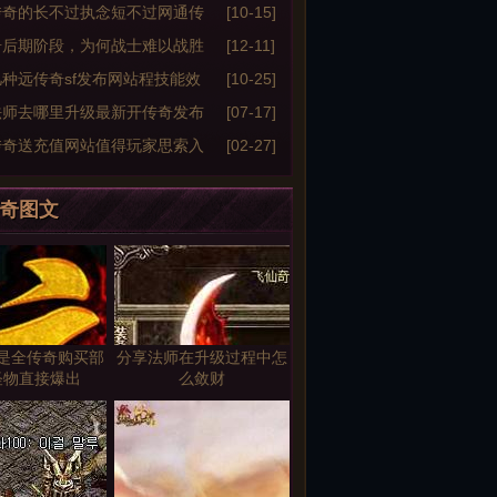
传奇的长不过执念短不过网通传
[10-15]
176善变（二）
奇后期阶段，为何战士难以战胜
[12-11]
？
种远传奇sf发布网站程技能效
[10-25]
析
法师去哪里升级最新开传奇发布
[07-17]
传奇送充值网站值得玩家思索入
[02-27]
奇图文
是全传奇购买部
分享法师在升级过程中怎
怪物直接爆出
么敛财