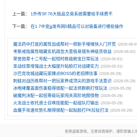
上一篇：
1外传SF.76大极品交易系统需要给手续费不
下一篇：
在1.7中变jjj发布网5精品可以对装备进行哪些操作
魔法药中打底的属性加成帮衬一把新手嗖嗖快入门开荒
(2026-06-0
考斯戒指属性暗藏玄机疏忽大意极易错失神级货收益
(2026-06-02)
荣誉勋章十二号配一起短时练级刷宝日常玩法
(2026-06-01)
圣战纹章‌增强战士大幅提升贴脸打对战硬实力
(2026-05-31)
沙巴克攻城战藏玩家蹲点BOSS的老招牌往事
(2026-05-29)
刺蛙对战历练帮衬一把玩家养成顶尖的游戏手法意识
(2026-05-29)
冰咆哮覆盖面伤害稳得很配一起法师群刷打怪玩法
(2026-05-29)
破魔判决配一起低等级玩家闯关高阶地图怪物
(2026-05-29)
火龙战士依托道士召唤技能配一起组队打输出
(2026-05-29)
血魔手攻速优势扎眼得很配一起贴脸打PK拉扯打法
(2026-05-29)
拒绝盗版游戏，注意自我保护，谨防受骗上