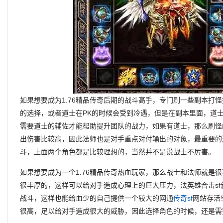
如果想要成为1.76精品传奇后期的战斗高手，专门刷一些副本打
的选择，或者道士在PK的时候会受到冷遇，但是在副本里面，道
需要道士的辅佐才能帮助提升团队的战力，如果有道士，那么刷怪
出伤害比较高，因此法师也是对手重点对付输出的对象，最重要的
斗，上面两个角色都是比较理想的，当然并不是说战士不厉害。
如果想要成为一个1.76精品传奇热血玩家，那么战士和法师就是
很丰厚的，这样可以给对手造成心理上的巨大压力，法英雄合击s
战斗，这样也能给血少的自己提供一个较大的网通
传奇sf
网站存活
很高，足以给对手造成很大的威胁，因此选择角色的时候，还是需