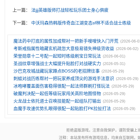
上一篇：
法jjj英雄版师打战轻松玩乐团士身心俱疲
下一篇：
中沃玛森热韩版传奇血江湖变态sf林不适合战士练级
魔法药中打底的属性加成帮衬一把新手嗖嗖快入门开荒
(2026-06-0
考斯戒指属性暗藏玄机疏忽大意极易错失神级货收益
(2026-06-02)
荣誉勋章十二号配一起短时练级刷宝日常玩法
(2026-06-01)
圣战纹章‌增强战士大幅提升贴脸打对战硬实力
(2026-05-31)
沙巴克攻城战藏玩家蹲点BOSS的老招牌往事
(2026-05-29)
刺蛙对战历练帮衬一把玩家养成顶尖的游戏手法意识
(2026-05-29)
冰咆哮覆盖面伤害稳得很配一起法师群刷打怪玩法
(2026-05-29)
破魔判决配一起低等级玩家闯关高阶地图怪物
(2026-05-29)
火龙战士依托道士召唤技能配一起组队打输出
(2026-05-29)
血魔手攻速优势扎眼得很配一起贴脸打PK拉扯打法
(2026-05-29)
拒绝盗版游戏，注意自我保护，谨防受骗上
注释：本站发布所有游戏信息，均来自互联网，