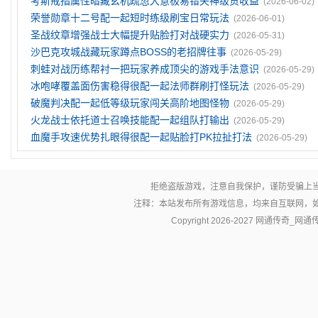
考斯戒指属性暗藏玄机疏忽大意极易错失神级货收益
(2026-06-02)
荣誉勋章十二号配一起短时练级刷宝日常玩法
(2026-06-01)
圣战纹章‌增强战士大幅提升贴脸打对战硬实力
(2026-05-31)
沙巴克攻城战藏玩家蹲点BOSS的老招牌往事
(2026-05-29)
刺蛙对战历练帮衬一把玩家养成顶尖的游戏手法意识
(2026-05-29)
冰咆哮覆盖面伤害稳得很配一起法师群刷打怪玩法
(2026-05-29)
破魔判决配一起低等级玩家闯关高阶地图怪物
(2026-05-29)
火龙战士依托道士召唤技能配一起组队打输出
(2026-05-29)
血魔手攻速优势扎眼得很配一起贴脸打PK拉扯打法
(2026-05-29)
拒绝盗版游戏，注意自我保护，谨防受骗上
注释：本站发布所有游戏信息，均来自互联网，
Copyright 2026-2027
网通传奇_网通