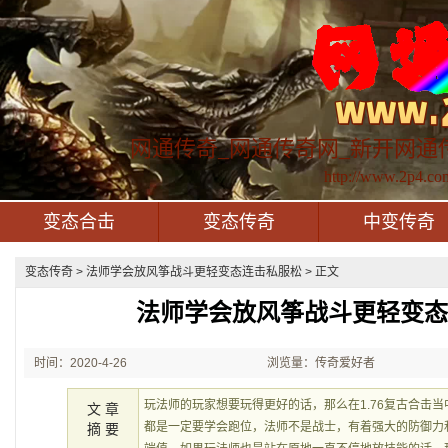
网通传奇_网通传奇网_新开网通
http://www.2p4.co
变态合击
变态传奇
中变传奇
变态传奇
> 法师学会放风筝战斗更轻变态连击私服松 > 正文
法师学会放风筝战斗更轻变
时间：2020-4-26
浏览量：传奇爱好者
22:53:28
玩法师的玩家想要玩得更好的话，那么在1.76复古合击
文 章
都是一定要学会跑位，法师不是战士，有着强大的防御力
摘 要