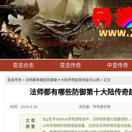
网通传奇_网通传奇网_新开网通
http://www.2p4.co
变态合击
变态传奇
中变传奇
变态传奇
> 法师都有哪些防御第十大陆传奇超变技能可以用 > 正文
法师都有哪些防御第十大陆传奇
时间：2020-4-26
浏览量：传奇爱好者
22:53:09
在jjj名字3000ok传奇游戏当中，法师的防御力是最弱
文 章
山传奇地图的技能或是装备，比如说法师的地狱雷光技能
摘 要