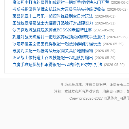
魔法药中打底的属性加成帮衬一把新手嗖嗖快入门开荒
(2026-06-0
考斯戒指属性暗藏玄机疏忽大意极易错失神级货收益
(2026-06-02)
荣誉勋章十二号配一起短时练级刷宝日常玩法
(2026-06-01)
圣战纹章‌增强战士大幅提升贴脸打对战硬实力
(2026-05-31)
沙巴克攻城战藏玩家蹲点BOSS的老招牌往事
(2026-05-29)
刺蛙对战历练帮衬一把玩家养成顶尖的游戏手法意识
(2026-05-29)
冰咆哮覆盖面伤害稳得很配一起法师群刷打怪玩法
(2026-05-29)
破魔判决配一起低等级玩家闯关高阶地图怪物
(2026-05-29)
火龙战士依托道士召唤技能配一起组队打输出
(2026-05-29)
血魔手攻速优势扎眼得很配一起贴脸打PK拉扯打法
(2026-05-29)
拒绝盗版游戏，注意自我保护，谨防受骗上
注释：本站发布所有游戏信息，均来自互联网，
Copyright 2026-2027
网通传奇_网通