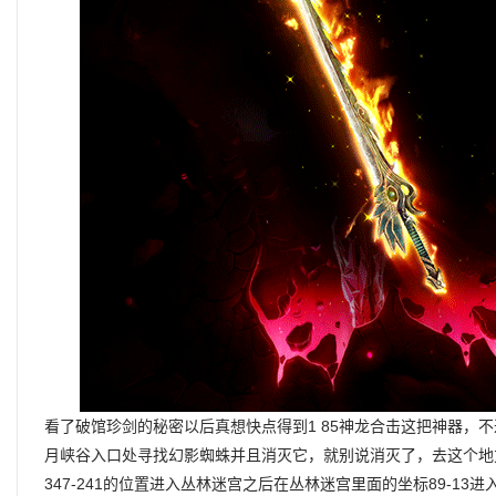
看了破馆珍剑的秘密以后真想快点得到1 85神龙合击这把神器，
月峡谷入口处寻找幻影蜘蛛并且消灭它，就别说消灭了，去这个地
347-241的位置进入丛林迷宫之后在丛林迷宫里面的坐标89-1