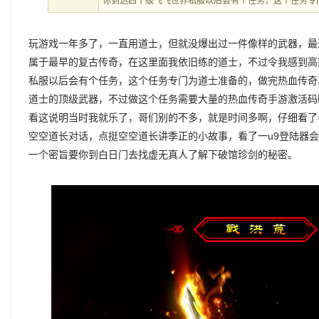
你到达四十级飞飞世界私服以后会有个任务，这个任务专
玩游戏一年多了，一直用道士，但就没爆出过一件像样的武器，最近
属于最早的复古传奇，在这里面我依旧练的道士，不过令我感到高
私服以后会有个任务，这个任务专门为道士准备的，做完热血传奇
道士的顶级武器，不过做这个任务需要大量的热血传奇手游激活码
看这说明当时我就乐了，哥们别的不多，就是时间多啊，仔细看了
空空道长对话，点挺空空道长讲季正的小故事，看了一u9登陆器
一个密旨要你到白日门去找虚无真人了解下破馆珍剑的秘密。