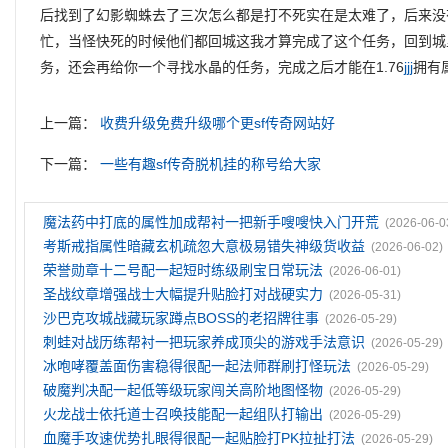
后找到了幻影蜘蛛去了三次怎么都是打不死实在是太难了，后来没
忙，当怪快死的时候他们都回城这我才算完成了这个任务，回到城
务，还会再给你一个寻找水晶的任务，完成之后才能在1.76
jjj
拥有
上一篇：
收费升级免费升级哪个更sf传奇网站好
下一篇：
一些有趣sf传奇脱机挂的称号给大家
魔法药中打底的属性加成帮衬一把新手嗖嗖快入门开荒
(2026-06-0
考斯戒指属性暗藏玄机疏忽大意极易错失神级货收益
(2026-06-02)
荣誉勋章十二号配一起短时练级刷宝日常玩法
(2026-06-01)
圣战纹章‌增强战士大幅提升贴脸打对战硬实力
(2026-05-31)
沙巴克攻城战藏玩家蹲点BOSS的老招牌往事
(2026-05-29)
刺蛙对战历练帮衬一把玩家养成顶尖的游戏手法意识
(2026-05-29)
冰咆哮覆盖面伤害稳得很配一起法师群刷打怪玩法
(2026-05-29)
破魔判决配一起低等级玩家闯关高阶地图怪物
(2026-05-29)
火龙战士依托道士召唤技能配一起组队打输出
(2026-05-29)
血魔手攻速优势扎眼得很配一起贴脸打PK拉扯打法
(2026-05-29)