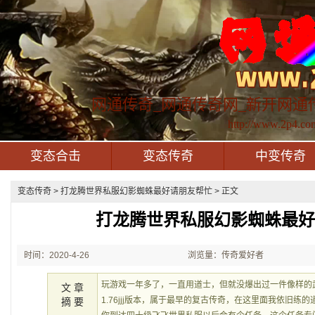
网通传奇_网通传奇网_新开网通
http://www.2p4.co
变态合击
变态传奇
中变传奇
变态传奇
> 打龙腾世界私服幻影蜘蛛最好请朋友帮忙 > 正文
打龙腾世界私服幻影蜘蛛最
时间：2020-4-26
浏览量：传奇爱好者
22:51:55
玩游戏一年多了，一直用道士，但就没爆出过一件像样的
文 章
1.76jjj版本，属于最早的复古传奇，在这里面我依旧练
摘 要