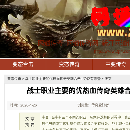
网通传奇_网通传奇网_新开网通
http://www.2p4.co
变态合击
变态传奇
中变传奇
变态传奇
> 战士职业主要的优热血传奇英雄合击sf势都有哪些 > 正文
战士职业主要的优热血传奇英雄合
时间：2020-4-26
浏览量：传奇爱好者
22:49:23
中变jjj当中有三个不同的职业，玩家在选择的过程中，
文 章
较恰当的决定这对整个过程来说会更有好处。战士职业是
摘 要