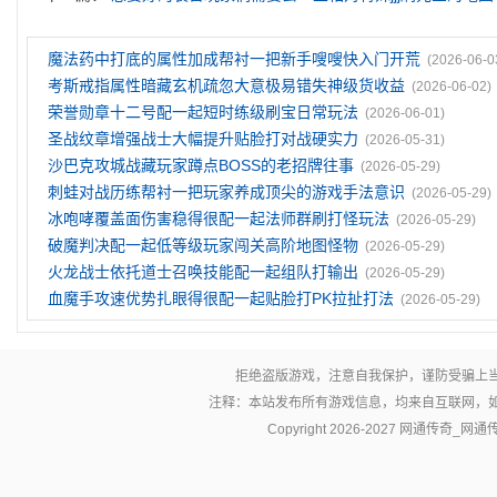
魔法药中打底的属性加成帮衬一把新手嗖嗖快入门开荒
(2026-06-0
考斯戒指属性暗藏玄机疏忽大意极易错失神级货收益
(2026-06-02)
荣誉勋章十二号配一起短时练级刷宝日常玩法
(2026-06-01)
圣战纹章‌增强战士大幅提升贴脸打对战硬实力
(2026-05-31)
沙巴克攻城战藏玩家蹲点BOSS的老招牌往事
(2026-05-29)
刺蛙对战历练帮衬一把玩家养成顶尖的游戏手法意识
(2026-05-29)
冰咆哮覆盖面伤害稳得很配一起法师群刷打怪玩法
(2026-05-29)
破魔判决配一起低等级玩家闯关高阶地图怪物
(2026-05-29)
火龙战士依托道士召唤技能配一起组队打输出
(2026-05-29)
血魔手攻速优势扎眼得很配一起贴脸打PK拉扯打法
(2026-05-29)
拒绝盗版游戏，注意自我保护，谨防受骗上
注释：本站发布所有游戏信息，均来自互联网，
Copyright 2026-2027
网通传奇_网通