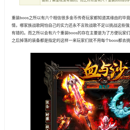
提前了解重视没有错的。而之所以会有六个重装boos的
重装boos之所以有六个相信很多金币传奇玩家都知道其缘由的毕
情，哪家族战歌网怕自己的实力还永不言败战歌不足以挑战这些强大
有错的。而之所以会有六个重装boos的存在主要是为了方便玩家们
之后掉落的装备都是指定的这样一来玩家们就不用每个boos都去