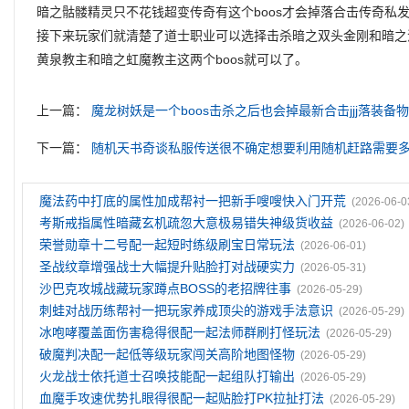
暗之骷髅精灵只不花钱超变传奇有这个boos才会掉落合击传奇私
接下来玩家们就清楚了道士职业可以选择击杀暗之双头金刚和暗之
黄泉教主和暗之虹魔教主这两个boos就可以了。
上一篇：
魔龙树妖是一个boos击杀之后也会掉最新合击jjj落装备
下一篇：
随机天书奇谈私服传送很不确定想要利用随机赶路需要
魔法药中打底的属性加成帮衬一把新手嗖嗖快入门开荒
(2026-06-0
考斯戒指属性暗藏玄机疏忽大意极易错失神级货收益
(2026-06-02)
荣誉勋章十二号配一起短时练级刷宝日常玩法
(2026-06-01)
圣战纹章‌增强战士大幅提升贴脸打对战硬实力
(2026-05-31)
沙巴克攻城战藏玩家蹲点BOSS的老招牌往事
(2026-05-29)
刺蛙对战历练帮衬一把玩家养成顶尖的游戏手法意识
(2026-05-29)
冰咆哮覆盖面伤害稳得很配一起法师群刷打怪玩法
(2026-05-29)
破魔判决配一起低等级玩家闯关高阶地图怪物
(2026-05-29)
火龙战士依托道士召唤技能配一起组队打输出
(2026-05-29)
血魔手攻速优势扎眼得很配一起贴脸打PK拉扯打法
(2026-05-29)