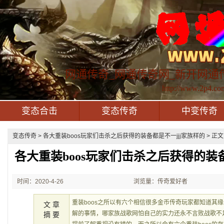
网通传奇_网通传奇网_新开网通
http://www.2p4.co
变态合击
变态传奇
中变传奇
变态传奇
> 各大重装boos玩家们击杀之后获得的装备都是不一jjj家族样的 > 正文
各大重装boos玩家们击杀之后获得的装备
时间：2020-4-26
浏览量：传奇爱好者
22:48:16
重装boos之所以有六个相信很多金币传奇玩家都知道其
文 章
解的事情，哪家族战歌网怕自己的实力还永不言败战歌不足
摘 要