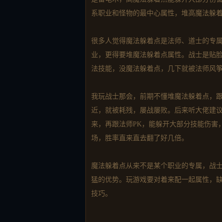
系职业和怪物的最中心属性，堆高魔法躲
很多人觉得魔法躲着点是法师、道士的专
业，更得要堆魔法躲着点属性。战士是贴
法技能，没魔法躲着点，几下就被法师风
我玩战士那会，前期不懂堆魔法躲着点，跟
近，就被耗残，屡战屡败。后来听大佬建
来，再跟法师PK，能躲开大部分技能伤害
场，胜率直来直去翻了好几倍。
魔法躲着点从来不是某个职业的专属，战
猛的优势。玩游戏要对着来配一起属性，缺
技巧。