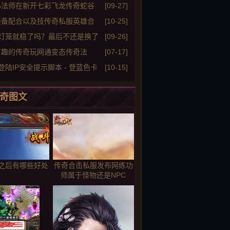
6死神这位商人有超强
小法师在新开七彩飞龙传奇蛇谷
[09-27]
杀蛇攻略
装备配合以及技传奇私服英雄合
[10-25]
能可提高战斗力
3灯笼就稳了吗？最后不还是换了
[09-26]
生命项链
有趣的传奇玩网通变态传奇法
[07-17]
登陆IP安全提示脚本 - 登蓝色卡
[10-15]
提示语
奇图文
之后有哪些好处
传奇合击私服发布网练功
师属于怪物还是NPC