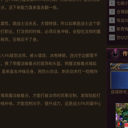
6
决攻
七级
着点，活下来能力直来直去翻一倍。
7
里面
合理
8
击版
有运
属属性，跟战士没关系，大错特错，所以如果是战士这个职
9
魔8的
新奇
脸打职业，打法师的时候，必须近身冲锋，全程吃法师的魔
10
仿QQ
筝耗死，压根近不了身。
盟陆
传
人PK碰到法师，被火墙烧、冰咆哮砸，连对手边都靠不
议，换了带魔法躲着点的首饰和头盔，把魔法躲着点堆起
，直来直去冲锋近身，用烈火剑法、刺杀剑术打一眨眼炸
获得称号
士堆高魔法躲着点，才能打破法师的风筝压制，发挥贴脸打
啥补啥，才能克制对手、提升战力，这是战士PK的最中心