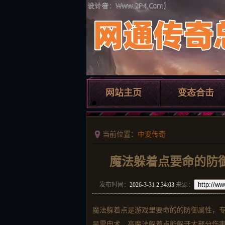
网站主页
变态合击
当前位置：
中变传奇
魔法躲着点要命的防
http://w
发布时间：
2026-3-31 2:34:03
来源：
魔法躲着点是游戏里要命的的防御属性，
是雷电术，高魔法躲着点能躲开大部分伤害