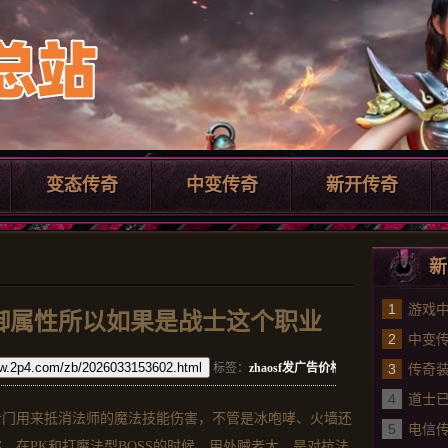
变态传奇
中变传奇
新开传奇
新
1
游戏
御属性所以如果是战士这个职业
2
中变传
ww.2p4.com/zb/2026033153602.html
标签：
zhaosf发广告价格
3
的
传奇装
4
提升
道士
专门用来抵消法师的魔法技能伤害，不管是冰咆哮、火墙还
5
绝
电信传
，在PK和打魔法型BOSS的时候，用处贼老大，是对抗法