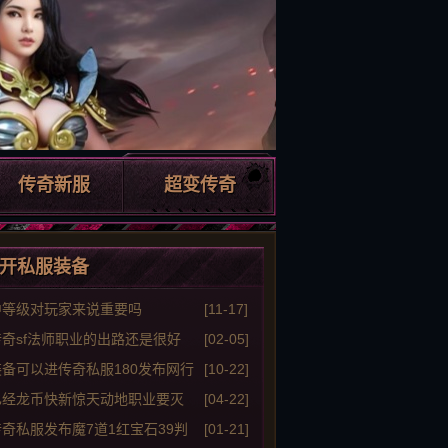
传奇新服
超变传奇
开私服装备
中等级对玩家来说重要吗
[11-17]
奇sf法师职业的出路还是很好
[02-05]
备可以进传奇私服180发布网行
[10-22]
已经龙币快新惊天动地职业要灭
[04-22]
奇私服发布魔7道1红宝石39判
[01-21]