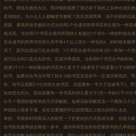
的书。降低失败的办法。我详细的观察了我记录下来的上百种合成失败
是很低的。为什么人人都喊老失败呢？其实原因简单。说不好听的话就
原因。看我所有失败的方式当你用2个合成书所用书页持久都为一样或
相当高。当你用5个书页合成书所用持久有超过3个持久一样的时候合成
页合成书的所用书页持久其中有4个以上持久一样包括4，的时候失
讲了。因为垃圾自己乱合去吧。5个书页合成书当你有2对一样加一个持
就可以合到25及左右的书。且成功率很高。当你用8个书页合书的时候
或者2个2个一样的剩余的书页持久要大于3或者等于3但是要小于10的
的书。如果你合书当中用了持久10的书页其实并不一定成功率高的。
杀。你可以搭配3-9之间持久的书页。但是要有一半大于或者等于5。而
如你想合烈火。那你就要有一半书页的持久要大于5另一半的小于10大
白不？我用的最简单的方式讲解的。如果实际讲解其实一个图加几个公
样我担心很多不懂。实在没看懂的可以按照我以上给出的持久去合
单的。等我有时间再深入的研究一下把更好的方式告诉大家。但是大家
合书的失败率就会降低一多半。成功率和想合到你想要的书的几率就会
奇里不能解决的问题欢迎告诉我。我们一起研究和探讨。近期继续更新