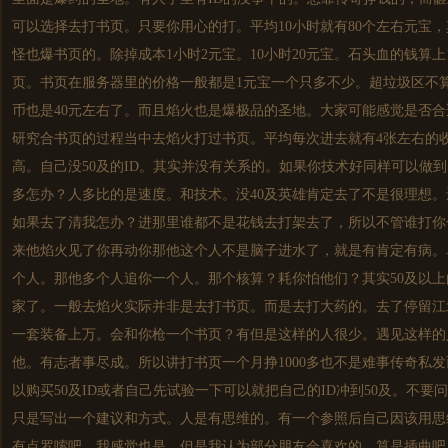
可以选择去打书页。只要你用心的打。平均10小时就有80个左右元宝
怪也爆书页的。除掉成本1小时2元宝。10小时20元宝。石头血的钱算上10
页。书页在服务器里的价格一般都是1元宝一个只多不少。超垃圾区不算
币也是40元左右了。而且焰火也是爆极品的圣地。大家可能感觉是否
研究合书页的过程当中去焰火打过书页。平均每次进去就有4张左右的
高。自己没50及的ID。其实并没有关系的。如果你技术好同样可以做
多怎办？人多比的是速度。和技术。没40及英雄肯定去了不是很理想。
如果去了清我怎办？进那里谁都不是花钱去打架去了，所以不管谁打你
来他焰火见了你再动你那他这个人不是脑子进水了，就是有肯定有病。
个人。那他多个人追你一个人。那个核算？耗你怕他们？其实50及以
家了。一般去焰火实际并非是去打书页。而是去打大药的。去了停留江
一套装备上万。会和你枪一个书页？有但是这样的人很少。遇见这样的
他。有志者事尽成。所以讲打书页一个月挣1000多也不是难事传奇私
以购买50及ID或者自己先试验一下可以就把自己的ID冲到50及。不
只是写出一个建议和方式。人是有思维的。有一个参照后自己因该用思
有点罗嗦吧。我感觉也是。但是我认为部分朋友会喜欢的。算是插曲吧。