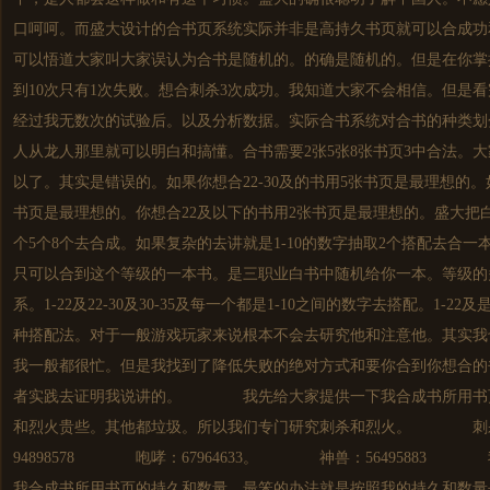
口呵呵。而盛大设计的合书页系统实际并非是高持久书页就可以合成功
可以悟道大家叫大家误认为合书是随机的。的确是随机的。但是在你掌
到10次只有1次失败。想合刺杀3次成功。我知道大家不会相信。但是
经过我无数次的试验后。以及分析数据。实际合书系统对合书的种类划
人从龙人那里就可以明白和搞懂。合书需要2张5张8张书页3中合法。大
以了。其实是错误的。如果你想合22-30及的书用5张书页是最理想的。如
书页是最理想的。你想合22及以下的书用2张书页是最理想的。盛大把
个5个8个去合成。如果复杂的去讲就是1-10的数字抽取2个搭配去合
只可以合到这个等级的一本书。是三职业白书中随机给你一本。等级的
系。1-22及22-30及30-35及每一个都是1-10之间的数字去搭配。1-
种搭配法。对于一般游戏玩家来说根本不会去研究他和注意他。其实我
我一般都很忙。但是我找到了降低失败的绝对方式和要你合到你想合的
者实践去证明我说讲的。 我先给大家提供一下我合成书所用书页
和烈火贵些。其他都垃圾。所以我们专门研究刺杀和烈火。 刺杀
94898578 咆哮：67964633。 神兽：56495883
我合成书所用书页的持久和数量。最笨的办法就是按照我的持久和数量去