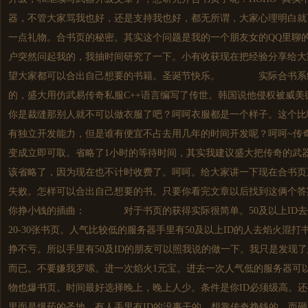
器，不管大家骂我也好，还是支持我也好，都无所谓，大家心理明白就
一点礼物。合书页的秘密。其实这个问题是我的一个朋友女的QQ里聊
户突然问起我的，我抽时间研究了一下。小有收获现在把经验分享给大
望大家都可以合出自己想要的书籍。圣诞节快乐。 实际合书系统
的，盛大用仿武易
传奇私服
C++语言编写了传世。韩国说他侵权被威
你是裁缝那别人就不可以做衣服了吧？呵呵衣服都是一个样子。这个比
有独立开发能力，但是谁有便宜不占去用几年的时间开发呢？呵呵~传
变成立即可取。省略了1小时的等待时间，其实我建议盛大把传奇的武
该省略了，因为现在也不计时收费了。呵呵。给大家讲一下现在合书页
失败。怎样可以合出自己想要的书。只要你看完文章以后找到这俩
你挣小钱的插曲： 对于书页的获得实际很简单。50及以上ID去
20-30张书页。人气比较低的服务器手里有50及以上ID的人去焰火混
挣不亏。所以手里有50及ID的朋友可以照我说的做一下。我只是发现
而已。不要嫌我罗嗦。进一次焰火1元宝。进去一次人气低的服务器可
物也爆书页。时间最好选择晚上，晚上人少。条件是你ID必须级高。
里面是爆药的圣地。有人手里有ID的没事干的。想靠传奇挣钱的，而