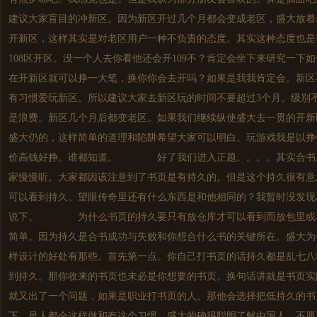
建议大家盲目的冲新区。因为新区开过几个月都会变成老区，盛大放着
开新区，这样其实是对老区用户一种不负责的态度。其实这种态度也是
108区开区。没一个人去你看他还会开109不？肯定会坐下来研究一下
在开新区就可以挣一大笔，换你你会去开吗？如果是我我肯定会。新区
有习惯爱玩新区。所以建议大家去新区玩的时间不要超过3个月。级别不
是浪费。新区几个月后都变老区。如果我们继续纵使盛大去一贯的开新
盛大仍的，这样简单的道理和陷阱希望大家可以明白。玩游戏我是以挣
价高钱好挣。谁都知道。 好了我们进入正题。。。。其实合书系
家慢慢听。大家都因该注意到了书页是有持久的。但是这个持久很有意
可以看到持久。望眼传奇里还有什么东西是和他相同的？我暂时没发现
说下。 为什么书页的持久要只有放仓库才可以看到而放包里或者
简单。因为持久是合书成功与失败和你想合什么书的关键所在。盛大为
样设计的好处有那些。首先第一点。你自己打书页的话持久都是乱七八
到持久。那你收来的书页也未必是你想要的书页。换句话讲就是书页实
就又出了一个问题，如果是职业打书页的人。那他会选择把低持久的书
下，是人都会这样做和有这个习惯。盛大的确很聪明了解中国人。不愿