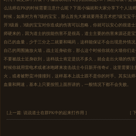
么法师在PK的时候需要注意什么呢？下面小编就和大家分享下个人法师
时候，如果对方有7级的宝宝，那么首先大家就要用圣言术把7级宝宝
开3级盾，3级的宝宝对你造成的伤害可以忽略，你就可以安心的很道
师硬来的，因为道士的技能伤害不是很高，道士主要的伤害来源还是宝
自己的血量，少于三分之二就要和喝药，这样能保证不会出现意外情况
自己的周围施放火墙，战士近身砍你，那么这个时候你就在火墙你们走
不要被战士近身砍到，这样战士肯定是抗不多久，就会走出火墙的伤害
时候你就用雷电术或者冰咆哮来攻击战士今日
新开传奇
sf，这里需要
火，或者被野蛮冲撞撞到，这样基本上战士跟不是你的对手。其实法师
血量和网速，基本上只要按照上面所讲的，一般情况下都不会失败。
[上一篇:
说说道士在群PK中的起来打作用
]
[ 