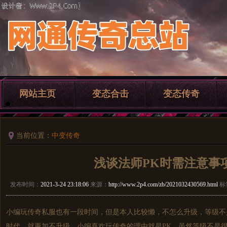
网站主页
变态合击
变态传奇
当前位置：
中变传奇
浅谈法师PK时需注意事
发布时间：
2021-3-24 23:18:06
来源：
http://www.2p4.com/zb/2021032430569.html
标
小编玩
传奇私服
也有一段时间，但是本人比较懒，不怎么升级，等级不
时代，就更加不升级，小编喜欢玩传奇的理由就是PK，虽然等级不是很