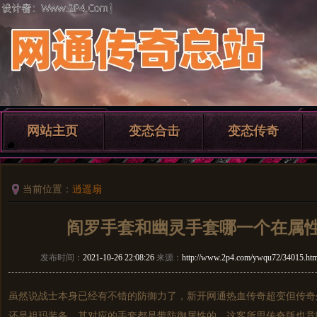
网站主页
变态合击
变态传奇
当前位置：
逍遥扇
阎罗手套和幽灵手套哪一个在属
发布时间：
2021-10-26 22:08:26
来源：
http://www.2p4.com/ywqu72/34015.htm
虽然说战士本身已经有不错的防御力了，新开网通热血传奇超变但传奇
还是祖玛装备，其对应的手套都是带防御属性的，这客所思传奇版也意