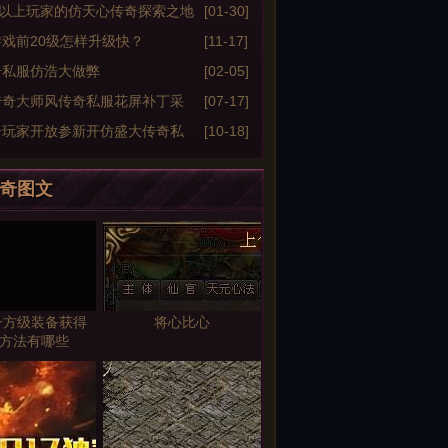
级以上玩家的仿天心传奇探索之地
[01-30]
戏前20级怎样升级快？
[11-17]
奇私服仿浩大做弊
[02-05]
传奇大师风传奇私服花屏补丁采
[07-17]
奇玩家开放参新开仿盛大传奇私
[10-18]
终极装备的方法
奇图文
一方级装备获得
将心比心
jj的方法有哪些