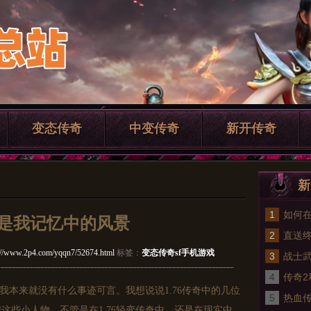
变态传奇
中变传奇
新开传奇
新
1
如何在
传奇是我记忆中的风景
2
好的
直送
://www.2p4.com/yqqn7/52674.html
标签：
变态传奇sf手机游戏
3
他来
战士
4
传奇2
为我本来就没有什么事迹可言。我想说说1.76传奇中的几位
5
备强
热血传
这些小人物，不管是在1.76轻变传奇中，还是在现实中，