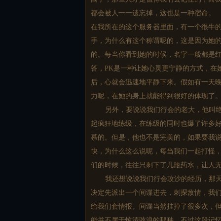
都会被人一一遗忘掉，这也是一种宿命。
在我所在的这个服务器里面，有一个很牛
手，为什么有这个称谓呢的，这是因为她的
的。每当你看到她的时候，名字一般都是红
答，PK是一种让她心灵更宁静的方式，在
后，心就会迅速地平静下来。假如有一天晚
力呢，在她的身上就能得到很好的体现了
另外，要说说我们行会的老大，他叫
起疯狂地练级，在练级的同时也爆了许多
慕的。但是，他也不是完美的，如果要我
快，为什么这么说呢，每当我们一起打怪
们的时候，往往只剩下了几瓶药水，让人
我还想说说我们行会攻沙的经历，那
决定先派出一个间谍进去，刺探敌情，我
给我们套情报。间谍当然挂掉了很多次，
能并不属于惊涛骇浪的那种，不过这段记