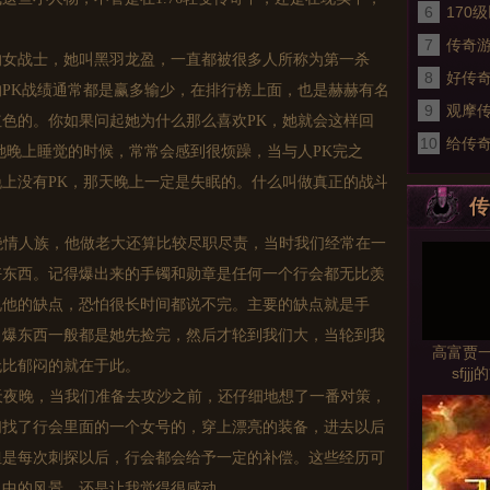
6
职业
170
7
传奇游
的女战士，她叫黑羽龙盈，一直都被很多人所称为第一杀
8
好传
PK战绩通常都是赢多输少，在排行榜上面，也是赫赫有名
9
观摩
色的。你如果问起她为什么那么喜欢PK，她就会这样回
10
给传
她晚上睡觉的时候，常常会感到很烦躁，当与人PK完之
服观
上没有PK，那天晚上一定是失眠的。什么叫做真正的战斗
传
。
绝情人族，他做老大还算比较尽职尽责，当时我们经常在一
好东西。记得爆出来的手镯和勋章是任何一个行会都无比羡
说他的缺点，恐怕很长时间都说不完。主要的缺点就是手
，爆东西一般都是她先捡完，然后才轮到我们大，当轮到我
高富贾
无比郁闷的就在于此。
sfj
天夜晚，当我们准备去攻沙之前，还仔细地想了一番对策，
们找了行会里面的一个女号的，穿上漂亮的装备，进去以后
但是每次刺探以后，行会都会给予一定的补偿。这些经历可
忆中的风景，还是让我觉得很感动。