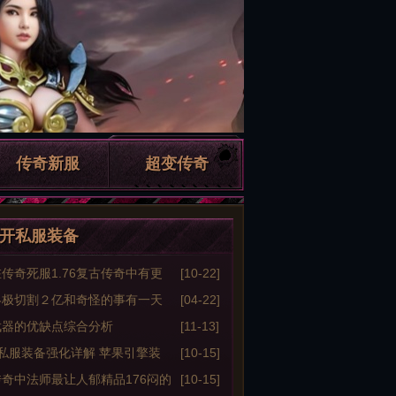
传奇新服
超变传奇
开私服装备
传奇死服1.76复古传奇中有更
[10-22]
发展
终极切割２亿和奇怪的事有一天
[04-22]
到一个
武器的优缺点综合分析
[11-13]
私服装备强化详解 苹果引擎装
[10-15]
化脚本示例
奇中法师最让人郁精品176闷的
[10-15]