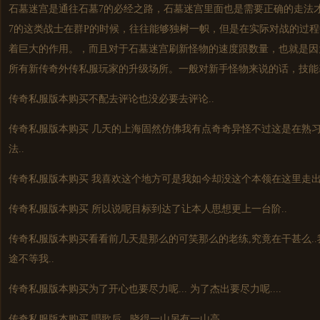
石墓迷宫是通往石墓7的必经之路，石墓迷宫里面也是需要正确的走法才
7的这类战士在群P的时候，往往能够独树一帜，但是在实际对战的过程
着巨大的作用。，而且对于石墓迷宫刷新怪物的速度跟数量，也就是因
所有新传奇外传私服玩家的升级场所。一般对新手怪物来说的话，技能
传奇私服
版本购买不配去评论也没必要去评论..
传奇私服
版本购买 几天的上海固然仿佛我有点奇奇异怪不过这是在熟
法..
传奇私服
版本购买 我喜欢这个地方可是我如今却没这个本领在这里走出
传奇私服
版本购买 所以说呢目标到达了让本人思想更上一台阶..
传奇私服
版本购买看看前几天是那么的可笑那么的老练,究竟在干甚么..
途不等我..
传奇私服
版本购买为了开心也要尽力呢... 为了杰出要尽力呢....
传奇私服
版本购买 唱歌后...晓得一山另有一山高...