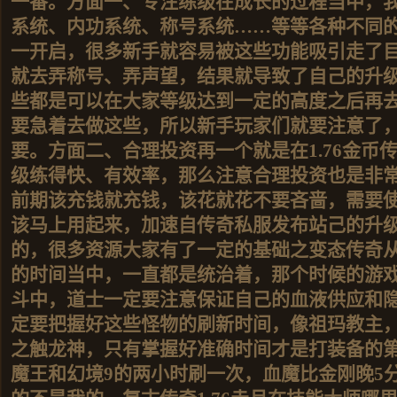
一番。方面一、专注练级在成长的过程当中，
系统、内功系统、称号系统……等等各种不同
一开启，很多新手就容易被这些功能吸引走了
就去弄称号、弄声望，结果就导致了自己的升
些都是可以在大家等级达到一定的高度之后再
要急着去做这些，所以新手玩家们就要注意了
要。方面二、合理投资再一个就是在1.76金币
级练得快、有效率，那么注意合理投资也是非
前期该充钱就充钱，该花就花不要吝啬，需要
该马上用起来，加速自传奇私服发布站己的升
的，很多资源大家有了一定的基础之变态传奇
的时间当中，一直都是统治着，那个时候的游
斗中，道士一定要注意保证自己的血液供应和
定要把握好这些怪物的刷新时间，像祖玛教主，
之触龙神，只有掌握好准确时间才是打装备的第
魔王和幻境9的两小时刷一次，血魔比金刚晚5