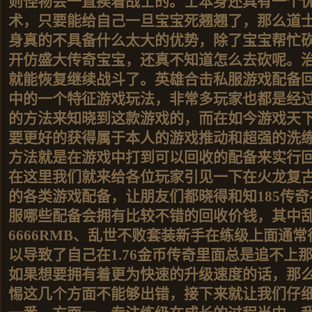
则怪物会一直挨着战士的。士本身还具有一个
术，只要能给自己一旦宝宝死翘翘了，那么道
身真的不具备什么太大的优势，除了宝宝帮忙
开仿盛大传奇宝宝，还真不知道怎么去砍呢。
就能恢复继续战斗了。英雄合击私服游戏配备
中的一个特征游戏玩法，非常多玩家也都是经过
的方法来知晓到这款游戏的，而在如今游戏天
要更好的获得属于本人的游戏推动和超强的洗
方法就是在游戏中打到可以回收的配备来实行
在这里我们就来给各位玩家引见一下在火龙复
的各类游戏配备，让朋友们都晓得和知185传
服哪些配备会拥有比较不错的回收价钱，其中
6666RMB、乱世不败套装新手在练级上面通
以导致了自己在1.76金币传奇里面总是追不上
如果想要拥有着更为快速的升级速度的话，那
惕这几个方面不能够出错，接下来就让我们仔