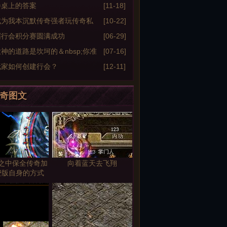
餐桌上的答案
[11-18]
成为我本沉默传奇强者玩传奇私
[10-22]
家的自述
届行会积分赛圆满成功
[06-29]
神的道路是坎坷的＆nbsp;你准
[07-16]
了吗？
玩家如何创建行会？
[12-11]
奇图文
之中保全传奇加
向着蓝天去飞翔
费版自身的方式