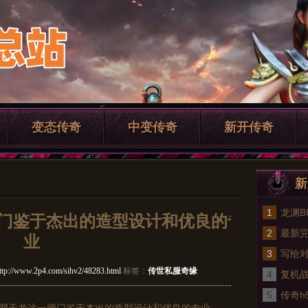
变态传奇
中变传奇
新开传奇
新
1
龙渊B
师门鉴于杰出的造型设计和优良的专
2
拖延
最新完
业
3
用的
写给
ttp://www.2p4.com/sihv2/48283.html
标签：
传世私服奇缘
4
复机
5
酷炫
传奇h