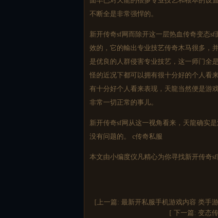
面早已对天龍的很多专业技艺和根本的设
不断全是非常强悍的。
新开传奇
sf网而除开这一层热血传奇变态
效的，它的輸出专业技艺传奇木马很多，
是优良的人群侵害专业技艺，这一师门全是
怪的近况下都可以拥有很十分好的个人看
有十分好个人看来表现，天龍当然便是游
非常一切正常的事儿。
新开传奇
sf网从这一视角看来，天龍确实
没有问题的。 c
传奇私服
本文由小编度仪凡精心为你寻找
新开传奇
[上一篇:
最新开私服手机游戏内容 类手
[ 下一篇:
变态