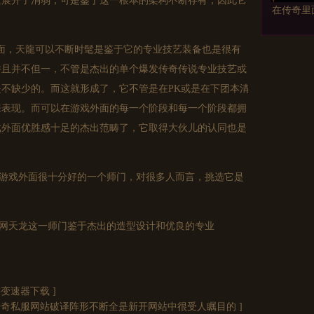
置展开了消弱，可是鉴于这一根本的架构不断存有，因此它
在传奇里
sf面，天龍可以不断时髦是鉴于它的专业技艺装备也是很有
并且并不但一，不管是杰出的单个爆发传奇传说专业技艺或
不缺少的。而这就形成了，它不管是在PK或是在下团本清
战道组合
来表现。而可以在游戏外面的每一个阶段和每一个阶段都拥
脱机外
戏外面优胜感十足的杰出范畴了，它取得大伙儿的认同也是
是游戏外面很十分好的一个师门，对很多人而言，挑选它是
合击私服
消
sf网天龙这一师门鉴于杰出的造型设计和优良的专业
游变速器下载
]
各位老大
传奇私服网站破译阵形不断全是新开网站中很受人瞩目的
]