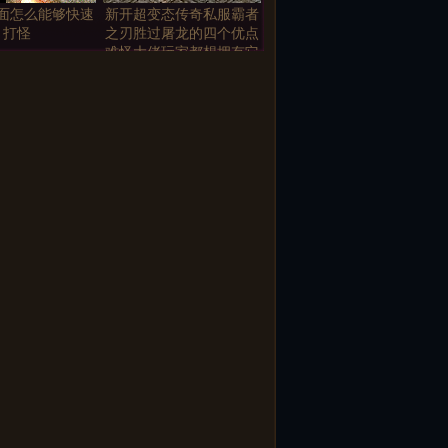
面怎么能够快速
新开超变态传奇私服霸者
打怪
之刃胜过屠龙的四个优点
难怪大佬玩家都想拥有它
PK需要谨慎传奇
江湖传奇.隐藏地图二大陆
挂防范几件事情
隐藏地图爆一切装备
发布网玩游戏能
你的人缘很好
除负能量
教你们如何在门
那些过去了的日子