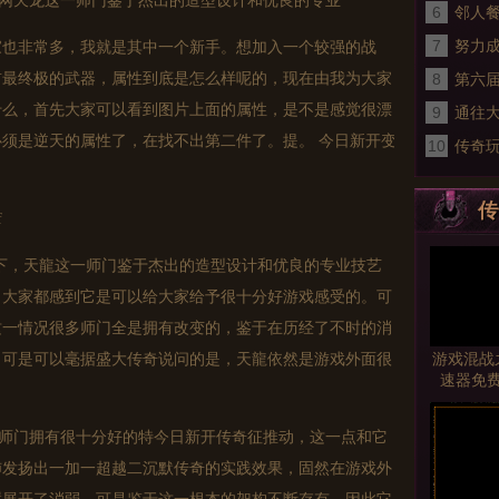
sf网天龙这一师门鉴于杰出的造型设计和优良的专业
6
邻人
7
努力
家也非常多，我就是其中一个新手。想加入一个较强的战
前最终极的武器，属性到底是怎么样呢的，现在由我为大家
8
服网
第六
什么，首先大家可以看到图片上面的属性，是不是感觉很漂
9
通往大
须是逆天的属性了，在找不出第二件了。提。 今日新开变
10
备好
传奇
传
f
近况下，天龍这一师门鉴于杰出的造型设计和优良的专业技艺
，大家都感到它是可以给大家给予很十分好游戏感受的。可
这一情况很多师门全是拥有改变的，鉴于在历经了不时的消
游戏混战
。可是可以毫据盛大传奇说问的是，天龍依然是游戏外面很
速器免
一师门拥有很十分好的特今日
新开传奇
征推动，这一点和它
沛发扬出一加一超越二沉默传奇的实践效果，固然在游戏外