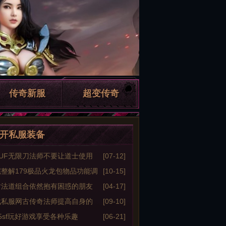
传奇新服
超变传奇
开私服装备
UF无限刀法师不要让道士使用
[07-12]
战术
整解179极品火龙包物品功能调
[10-15]
方法
对法道组合依然抱有困惑的朋友
[04-17]
战私服网古传奇法师提高自身的
[09-10]
技能的优势
5sf玩好游戏享受各种乐趣
[06-21]