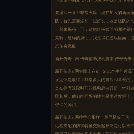
本文由小编度仪凡精心为你寻找
新开传奇
要游戏一直都非常火爆，现在加入的新玩
队，首先需要添加一些好友，这是组队的
一起来揭秘一下，这把终极武器的属性是
亮啊，这样的属性，我觉得在游戏里面，必
态
传奇私服
新开传奇
sf网 传奇辅助挂机脚本 传奇合击s
新开传奇
sf网实践上在
sf
一Start产生的
设定便是取得了非常多人的喜欢和喜爱的
是在拥有这段时间的推动趋向其后，针对
弱其后，他们的强悍的地方是更难发掘了
强悍的师门。
新开传奇
sf网往往会那样，最早是鉴于这
远程支配的防御特征交融起來便是可以充