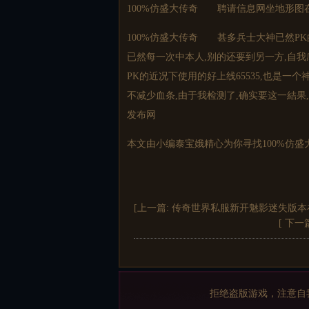
100%仿盛大传奇 聘请信息网坐地形图
100%仿盛大传奇 甚多兵士大神已然PK
已然每一次中本人,别的还要到另一方,自
PK的近况下使用的好上线65535,也是一
不减少血条,由于我检测了,确实要这一結果
发布网
本文由小编泰宝娥精心为你寻找100%仿
[上一篇:
传奇世界私服新开魅影迷失版本
[ 下一
拒绝盗版游戏，注意自