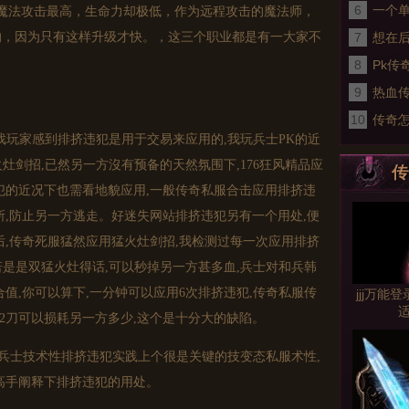
6
一个单
魔法攻击最高，生命力却极低，作为远程攻击的魔法师，
的，因为只有这样升级才快。，这三个职业都是有一大家不
7
想在
8
家应
Pk传
9
处于
热血
10
盾牌
传奇怎
戏玩家感到排挤违犯是用于交易来应用的,我玩兵士PK的近
一条
火灶剑招,已然另一方沒有预备的天然氛围下,176狂风精品应
传
犯的近况下也需看地貌应用,一般
传奇私服
合击应用排挤违
所,防止另一方逃走。好迷失网站排挤违犯另有一个用处,便
后,传奇死服猛然应用猛火灶剑招,我检测过每一次应用排挤
若是是双猛火灶得话,可以秒掉另一方甚多血,兵士对和兵韩
值,你可以算下,一分钟可以应用6次排挤违犯,
传奇私服
传
jjj万能
适
12刀可以损耗另一方多少,这个是十分大的缺陷。
下,兵士技术性排挤违犯实践上个很是关键的技变态私服术性,
高手阐释下排挤违犯的用处。