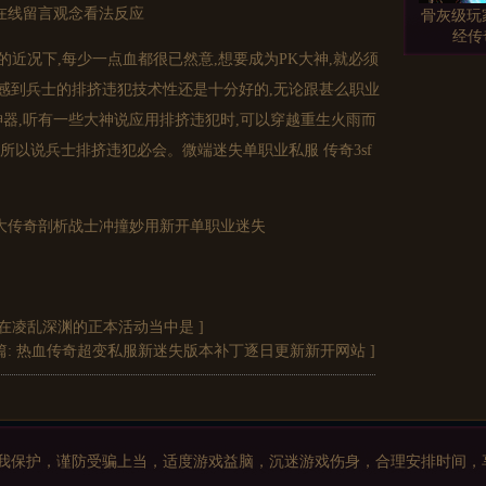
在线留言观念看法反应
骨灰级玩
经传
的近况下,每少一点血都很已然意,想要成为PK大神,就必须
我感到兵士的排挤违犯技术性还是十分好的,无论跟甚么职业
个神器,听有一些大神说应用排挤违犯时,可以穿越重生火雨而
,所以说兵士排挤违犯必会。微端迷失单职业私服 传奇3sf
野外BO
地图副1
盛大传奇剖析战士冲撞妙用新开单职业迷失
传奇私服
在凌乱深渊的正本活动当中是
]
适合散人
篇:
热血传奇超变私服新迷失版本补丁逐日更新新开网站
]
我保护，谨防受骗上当，适度游戏益脑，沉迷游戏伤身，合理安排时间，
最火爆