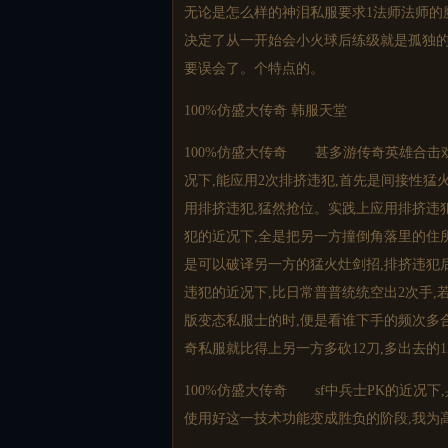
无论是怎么样的神泪私服要求1法师法师的
决定了从一开始会小火球后练级就是孤独
要误会了。个特点的。
100%仿盛大传奇 韩服天堂
100%仿盛大传奇 甚多游传奇英雄合击
况下,能应用2次排挤违犯,首先是间接性猛
用排挤违犯,猛然抢位。实践上应用排挤违
犯的近况下,全是把另一方撞倒角落里的住
是可以破译另一方的猛火灶剑招,排挤违犯
违犯的近况下,比日常普普统统空出2次手,
版变态私服士的时,便是看谁下手的频次多合
奇私服
就比得上另一方多砍12刀,多出去的
100%仿盛大传奇 sf中兵士PK的近况
使用好这一技术功能变成胜负的阶段,我为