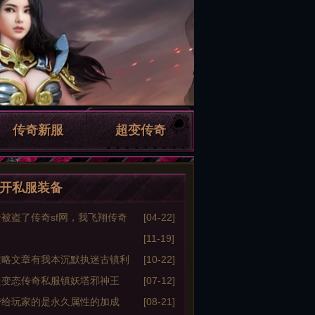
传奇新服
超变传奇
开私服装备
被盗了传奇sf网，我飞翔传奇
[04-22]
梦里醒来？
[11-19]
攻略文章有我本沉默执迷古镇利
[10-22]
超变态传奇私服镇妖塔邪神王
[07-12]
s的玩法分享
带给玩家的是永久属性的加成
[08-21]