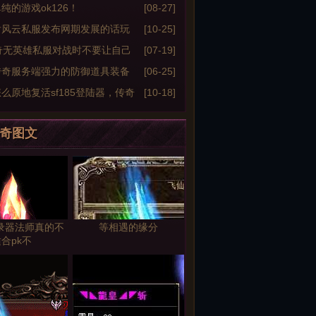
纯的游戏ok126！
[08-27]
后风云私服发布网期发展的话玩
[10-25]
该先拥有这些资本
奇无英雄私服对战时不要让自己
[07-19]
被动中
传奇服务端强力的防御道具装备
[06-25]
么原地复活sf185登陆器，传奇
[10-18]
龙死亡原地复活脚本完整分享
奇图文
登录器法师真的不
等相遇的缘分
合pk不