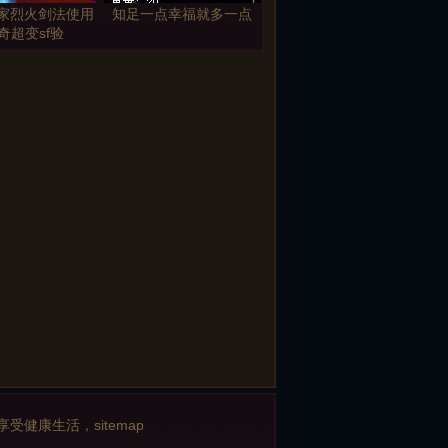
家烈火剑法使用
知足一点幸福就多一点
奇超变sf验
SS地图活动转生
亡灵嗜血带吸收值能得到
76精品蓝魔本地
提升
图等
版本购买幻境最
野外也有修176神级大极
玩家打宝的地图
品理装备的NPC玩家们可
幻境六层
以不用回城修复装备
享受健康生活，
sitemap
的三大NPC
所有装备单件佩今日新开