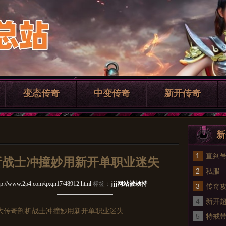
变态传奇
中变传奇
新开传奇
新
1
直到号
剖析战士冲撞妙用新开单职业迷失
2
才从
私服
tp://www.2p4.com/qxqn17/48912.html
标签：
jjj网站被劫持
3
传奇
4
有弊
新开
盛大传奇剖析战士冲撞妙用新开单职业迷失
5
bos
特戒