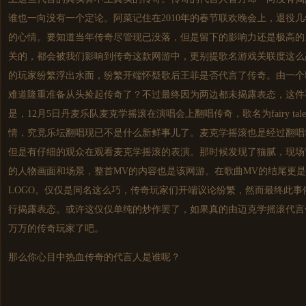
谁也一向没有一个定论。阿菜记住在2010年的春节联欢晚会上，退役
的心情。要知道当年传奇尽管现已没落，但是留下的影响力还是极高的
关的，都会被我们影响到传奇这款网游中，更别提歌名游戏关联度这么
的玩家纷繁浮出水面，纷繁开端怀疑歌后王菲是否代言了传奇。由一个
难道隆重准备从头捡起传奇了？不过最终因为两边都未揭露表态，这件
是，12月5日丹麦乐队麦克学摇滚在演唱会上翻唱传奇，歌名为fairy t
情，究竟乐坛翻唱现已不是什么新鲜事儿了。麦克学摇滚也是经过翻唱
但是有仔细的观众在观看麦克学摇滚的表演。那时候发现了猫腻，现场
的人物画面和场景，整首MV的内容也是该网游。在歌曲MV的结尾更
LOGO。仅仅是同名这么巧，传奇玩家们开端议论纷繁，然而最终此事
行揭露表态。或许这仅仅单纯的炒作罢了，如果真的由迈克学摇滚代言
万万的传奇玩家了吧。
那么你心目中热血传奇的代言人是谁呢？