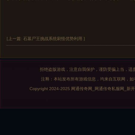
[上一篇:
石墓尸王挑战系统刷怪优势利用
]
拒绝盗版游戏，注意自我保护，谨防受骗上当，适
注释：本站发布所有游戏信息，均来自互联网，如
Copyright 2024-2025
网通传奇网_网通传奇私服网_新开