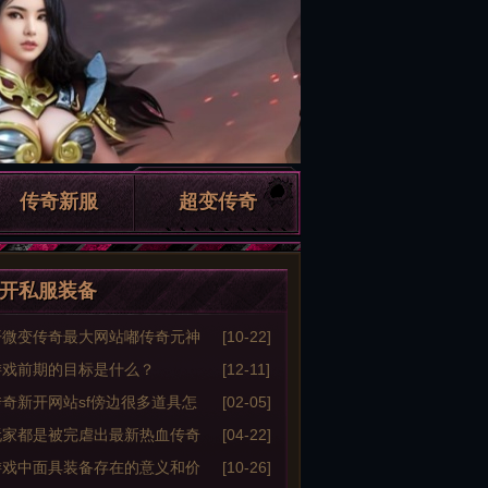
传奇新服
超变传奇
开私服装备
开微变传奇最大网站嘟传奇元神
[10-22]
游戏前期的目标是什么？
[12-11]
奇新开网站sf傍边很多道具怎
[02-05]
搜索不到了
玩家都是被完虐出最新热血传奇
[04-22]
1 76新开的传奇网站的
游戏中面具装备存在的意义和价
[10-26]