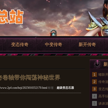
变态传奇
中变传奇
新开传奇
新
1
嘟新
奇卷轴带你闯荡神秘世界
2
任务
传奇
//www.2p4.com/heji/2025010352170.html
标签：
超级变态石器
3
变态传
4
么都
高手
5
sf来
谈谈