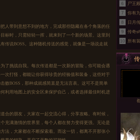
6
值
尸王
7
分享
你有
8
务吗
日月
人带到意想不到的地方，完成那些隐藏在各个角落的任
9
传奇s
务目标时，只需轻轻一挥，就来到了一个新的场景。这里到
10
阅读
所有
有传说BOSS。这种随机传送的感觉，就像是一场说走就
必新开
传
了挑战自我。每次传送都是一次新的冒险，你可能会遇
每一次打怪，都能让你获得珍贵的经验值和装备，这些对于
击败BOSS，那种成就感简直是无法言表。这可不是简单
如何利用地图上的安全区来保护自己，或者选择最佳时机进
合的朋友，大家在一起交流心得，分享攻略。有时候，
这个充满激情的世界里，每个人都在努力变得更强。无论是
的方法，大家都在不断探索着。而这一切，都离不开那张小