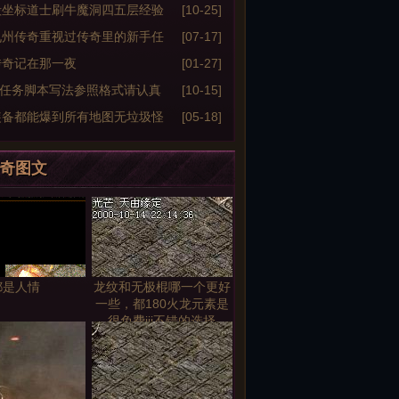
殿坐标道士刷牛魔洞四五层经验
[10-25]
九州传奇重视过传奇里的新手任
[07-17]
传奇记在那一夜
[01-27]
f任务脚本写法参照格式请认真
[10-15]
装备都能爆到所有地图无垃圾怪
[05-18]
网通传奇sf定爆装备
奇图文
都是人情
龙纹和无极棍哪一个更好
一些，都180火龙元素是
很免费jjj不错的选择