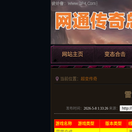
网站主页
变态合击
当前位置：
超变传奇
雷
http:
发布时间：
2026-5-8 1:33:26
来源：
游戏名称
游戏类型
版本类型
雷霆合成