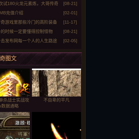
随传奇经典怀旧版私服机1-4%
次试180火龙元素炼，大哥传奇
[08-21]
6。
MB充值介绍
[02-01]
传奇游戏里那些冷门的高阶装备
[11-17]
务的时候一定要懂得控制怪物
[08-21]
合击发布网每一个人的人生路途
[02-05]
都必不可少有一个热血
奇图文
单杀战士实战攻
不自卑的平凡
ss数据通略