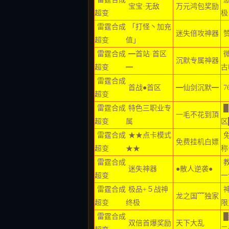
宝宝·无敌
万元鸿包奖励
超变
极
雷霆合成
「打怪丶加充
迷失倍攻神器
超变
值」
雷霆合成
━首站·首区
沉默专属神器
超变
━
古
雷霆合成
首战●首区
━仙剑沉默━
超变
雷霆合成
特色三职业专
一毛不花到頂
超变
属
区
雷霆合成
★★点卡模式
免费挂机白嫖
超变
★★
称
雷霆合成
迷失神器
●散人逆袭●
超变
一
雷霆合成
极品+５战神
龙之国﹌独家
超变
终极
限
雷霆合成
双倍首爆奖励
天下大乱