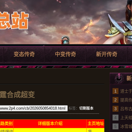
变态传奇
中变传奇
新开传奇
新
1
道士于
霆合成超变
2
略
提高你
//www.2p4.com/cb/2026050854018.html
标签：
切割版本
3
吕布
4
在组
上天
线路类别
详细版本介绍
主页地址
5
冰雪城
激情爆终
集