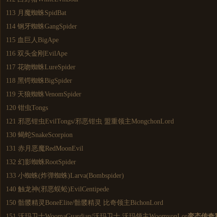
113 月魔蜘蛛SpidBat
114 钢牙蜘蛛GangSpider
115 血巨人BigApe
116 双头金刚EvilApe
117 花吻蜘蛛LureSpider
118 黑锷蜘蛛BigSpider
119 天狼蜘蛛VenomSpider
120 钳虫Tongs
121 邪恶钳虫EvilTongs/邪恶钳虫 盟重领主MongchonLord
130 蝎蛇SnakeScorpion
131 赤月恶魔RedMoonEvil
132 幻影蜘蛛RootSpider
133 小蜘蛛(炸弹蜘蛛)Larva(Bombspider)
140 触龙神(邪恶蜈蚣)EvilCentipede
150 骷髅精灵BoneElite/骷髅精灵 比奇领主BichonLord
151 沃玛卫士WoomaGuardian/沃玛卫士 沃玛领主WoomyonLor
变态
传奇