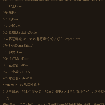
152 尸王Ghoul
160 鸡Hen
161 鹿Deer
162 蛤蟆Yob
163 毒蜘蛛SpittingSpider
164 邪恶毒蛇EvilSnake/邪恶毒蛇 蛇谷领主SerpentLord
170 神兽Dogz(Shinsu)
171 神兽1Dogz1
900 主门MainDoor
901 左边墙LeftWall
902 中央墙CenterWall
903 右边墙RightWall
StditemDb：物品属性修改
1.选中最底下的那个装备名，然后点图中所示1的位置那个+号，这样
一列
横向表单，点了+号后，在右边就会出现一个对号标记的按钮，按一下