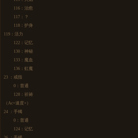
116：治愈
117：？
118：护身
119：活力
122：记忆
130：神秘
133：魔血
136：虹魔
23 ：戒指
0：普通
128：祈祷
（Ac=速度+）
24 ：手镯
0：普通
124：记忆
26 ：手镯