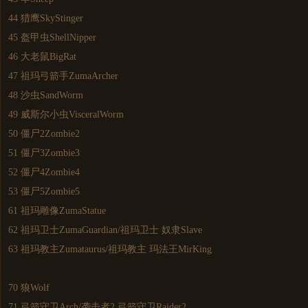
44 猎鹰SkyStinger
45 盔甲虫ShellNipper
46 大老鼠BigRat
47 祖玛弓箭手ZumaArcher
48 沙虫SandWorm
49 威斯尔小虫VisceralWorm
50 僵尸2Zombie2
51 僵尸3Zombie3
52 僵尸4Zombie4
53 僵尸5Zombie5
61 祖玛雕像ZumaStatue
62 祖玛卫士ZumaGuardian/祖玛卫士 奴隶Slave
63 祖玛教主Zumataurus/祖玛教主 玛法王MirKing
70 狼Wolf
71 弓箭守卫Arch/袭击者2 弓箭守卫Raider2