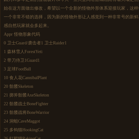
始在这方面做出修改，希望以一个全新的怪物外形体系迎接玩家，这样
一个非常不错的选择，因为新的怪物外形让人感觉到一种非常号的新鲜
感自然玩家就会多起来。
Appr 怪物形象代码
0 卫士Guard/袭击者1 卫士Raider1
1 森林雪人ForestYeti
2 带刀侍卫1Guard1
3 足球FootBall
10 食人花CannibalPlant
20 骷髅Skeleton
21 掷斧骷髅AxeSkeleton
22 骷髅战士BoneFighter
23 骷髅战将BoneWarrior
24 洞蛆CaveMaggot
25 多钩猫HookingCat
26 钉耙猫RakingCat