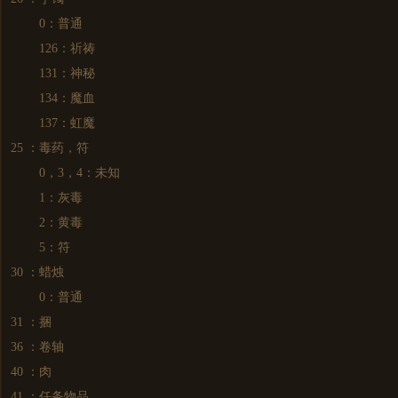
0：普通
126：祈祷
131：神秘
134：魔血
137：虹魔
25 ：毒药，符
0，3，4：未知
1：灰毒
2：黄毒
5：符
30 ：蜡烛
0：普通
31 ：捆
36 ：卷轴
40 ：肉
41 ：任务物品